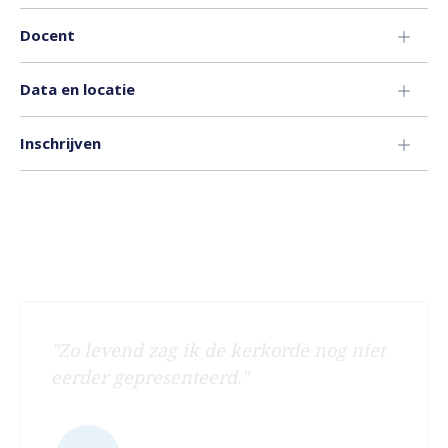
Docent
Data en locatie
Inschrijven
"Zo levend zag ik de kerkorde nog niet
eerder gepresenteerd."