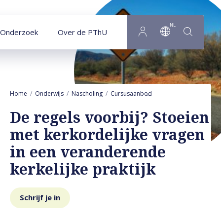
Naar hoofdinhoud
NL
Onderzoek
Over de PThU
Home
Onderwijs
Nascholing
Cursusaanbod
De regels voorbij? St
De regels voorbij? Stoeien
met kerkordelijke vragen
in een veranderende
kerkelijke praktijk
Schrijf je in