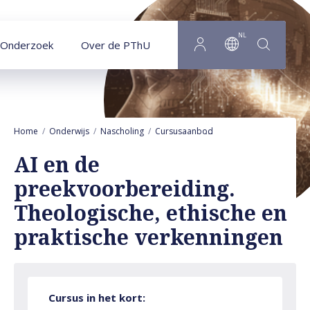
Naar hoofdinhoud
NL
Onderzoek
Over de PThU
Home
Onderwijs
Nascholing
Cursusaanbod
AI en de preekvoorber
AI en de
preekvoorbereiding.
Theologische, ethische en
praktische verkenningen
Cursus in het kort: