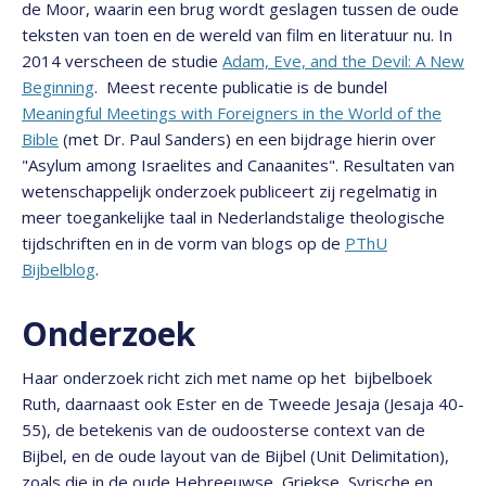
de Moor, waarin een brug wordt geslagen tussen de oude
teksten van toen en de wereld van film en literatuur nu. In
2014 verscheen de studie
Adam, Eve, and the Devil: A New
Beginning
. Meest recente publicatie is de bundel
Meaningful Meetings with Foreigners in the World of the
Bible
(met Dr. Paul Sanders) en een bijdrage hierin over
"Asylum among Israelites and Canaanites". Resultaten van
wetenschappelijk onderzoek publiceert zij regelmatig in
meer toegankelijke taal in Nederlandstalige theologische
tijdschriften en in de vorm van blogs op de
PThU
Bijbelblog
.
Onderzoek
Haar onderzoek richt zich met name op het bijbelboek
Ruth, daarnaast ook Ester en de Tweede Jesaja (Jesaja 40-
55), de betekenis van de oudoosterse context van de
Bijbel, en de oude layout van de Bijbel (Unit Delimitation),
zoals die in de oude Hebreeuwse, Griekse, Syrische en