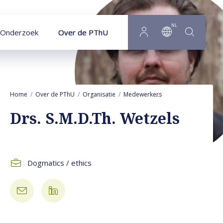
Naar hoofdinhoud
NL
Onderzoek
Over de PThU
Home
Over de PThU
Organisatie
Medewerkers
Stephan Wetzels
Drs. S.M.D.Th. Wetzels
Dogmatics / ethics