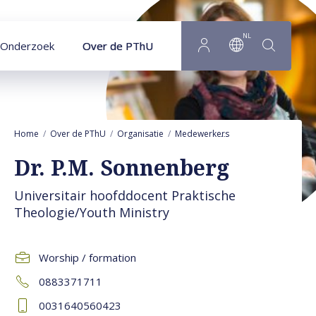
Naar hoofdinhoud
NL
Onderzoek
Over de PThU
Home
Over de PThU
Organisatie
Medewerkers
Ronelle Sonnenbe
Dr. P.M. Sonnenberg
Universitair hoofddocent Praktische
Theologie/Youth Ministry
Worship / formation
0883371711
0031640560423