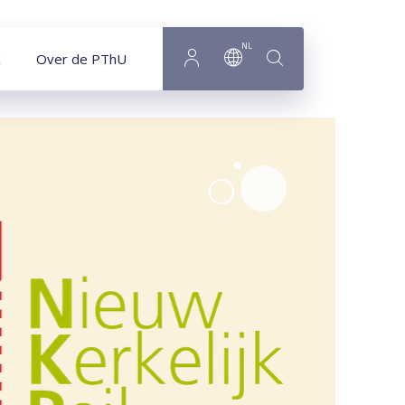
NL
Over de PThU