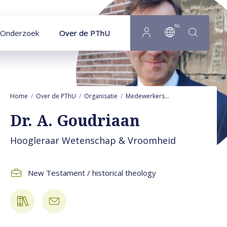
Naar hoofdinhoud
NL
Onderzoek
Over de PThU
Home
Over de PThU
Organisatie
Medewerkers
Aza Goudriaan
P
Dr. A. Goudriaan
Hoogleraar Wetenschap & Vroomheid
New Testament / historical theology