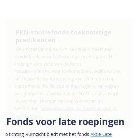
PKN-studiefonds toekomstige
predikanten
De Protestantse Kerk in Nederland heeft een
studiefonds voor toekomstige predikanten. Het
belangrijkste doel van dit fonds
‘Studieondersteuning toekomstige predikanten’ is
de financiële ondersteuning van studenten (zij-
instromers) die de studie theologie willen volgen
om gemeentepredikant in de Protestantse Kerk
te worden. Hieraan zijn wel voorwaarden
verbonden.
Lees meer over de voorwaarden en
meld je aan.
Fonds voor late roepingen
Stichting Ruimzicht biedt met het fonds
Aktie Late