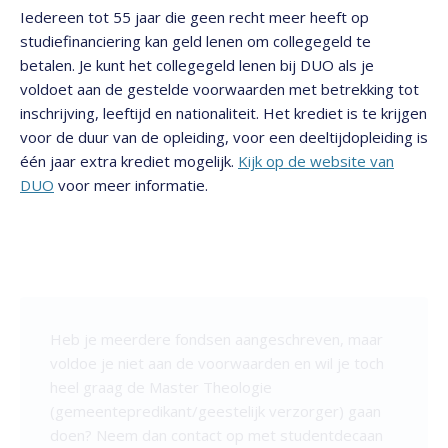
Iedereen tot 55 jaar die geen recht meer heeft op
studiefinanciering kan geld lenen om collegegeld te
betalen. Je kunt het collegegeld lenen bij DUO als je
voldoet aan de gestelde voorwaarden met betrekking tot
inschrijving, leeftijd en nationaliteit. Het krediet is te krijgen
voor de duur van de opleiding, voor een deeltijdopleiding is
één jaar extra krediet mogelijk.
Kijk op de website van
DUO
voor meer informatie.
Heb je meerdere fondsen aangeschreven, maar
voldoe je niet aan de voorwaarden en wil je toch
heel graag de Master Theologie
(gemeentepredikant/geestelijk verzorger) gaan
doen? Neem dan contact op met studentdecaan