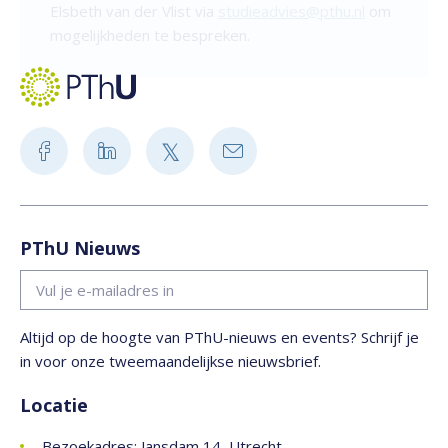
Elsbeth van der Vlist via
studieadvies@pthu.nl
om
mogelijkheden te bespreken.
PThU Nieuws
Altijd op de hoogte van PThU-nieuws en events? Schrijf je
in voor onze tweemaandelijkse nieuwsbrief.
Locatie
Bezoekadres: Jansdam 14, Utrecht