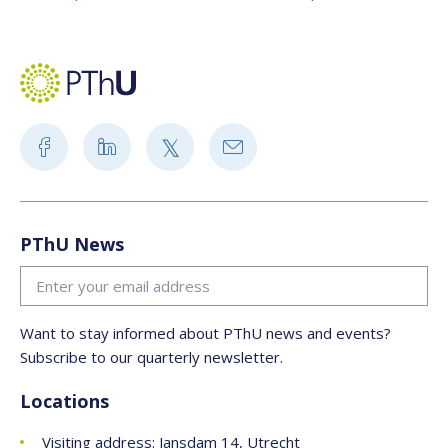
Piet van Dijk,
Hier weten ze nog waar Pasen écht om draait:
Wat is het geheim van de alsmaar groeiende DoorBrekers?
,
Algemeen Dagblad, 9 April 2023
PThU News
Want to stay informed about PThU news and events?
Subscribe to our quarterly newsletter.
Locations
Visiting address: Jansdam 14, Utrecht