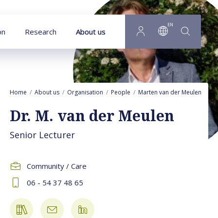
Goto main content
EN
on
Research
About us
Home
About us
Organisation
People
Marten van der Meulen
Pr
Dr. M. van der Meulen
Senior Lecturer
Community / Care
06 - 54 37 48 65