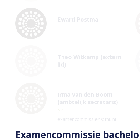
Eward Postma
Theo Witkamp (extern
lid)
Irma van den Boom
(ambtelijk secretaris)
examencommissie@pthu.nl
Examencommissie bachelor 