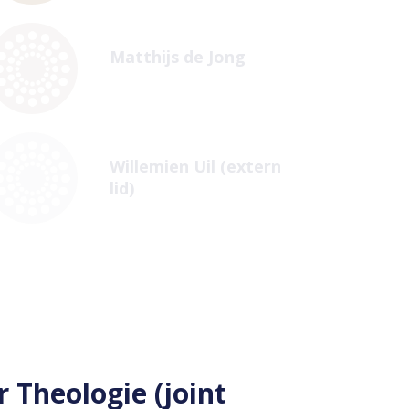
Matthijs de Jong
Willemien Uil (extern
lid)
Theologie (joint