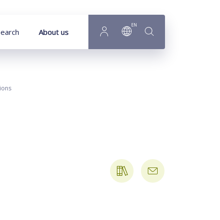
EN
earch
About us
tions