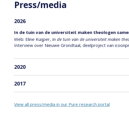
Press/media
2026
In de tuin van de universiteit maken theologen same
Web: Eline Kuijper,
In de tuin van de universiteit maken t
Interview over Nieuwe Grondtaal, deelproject van icoonpr
2020
Het lijden heeft voor Primo Levi geen zin
2017
Web:
Het lijden heeft voor Primo Levi geen zin
, Nederlands 
October 2020
Dertig jaar geleden stierf Primo Levi
Jan van Reenen,
Dertig jaar geleden stierf Primo Levi
, Refor
Lijden in Auschwitz was zinloos, maar niet de blijve
View all press/media in our Pure research portal
Reenen, 11 April 2017
Web:
Lijden in Auschwitz was zinloos, maar niet de blijvend
Interview ter gelegenheid van promotie op 13 oktober 
Stilstaan bij nu kan pas na herdenken
Print:
Stilstaan bij nu kan pas na herdenken
, Trouw, Opinie