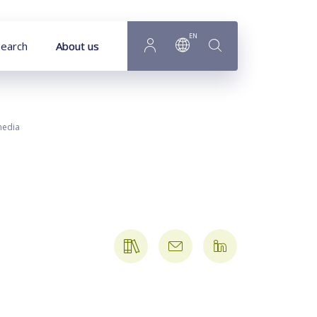
EN
earch
About us
media