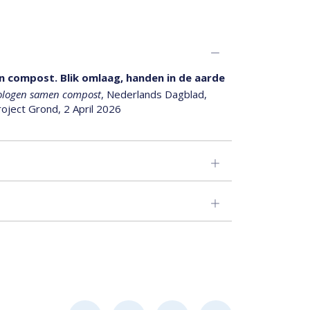
n compost. Blik omlaag, handen in de aarde
heologen samen compost
, Nederlands Dagblad,
oject Grond, 2 April 2026
Dagblad, Interview door Rick Moeliker, 13
matorisch Dagblad, Interview door Jan van
nde strijd tegen het kwaad
e strijd tegen het kwaad
, Reformatorisch Dagblad,
2020, 13 October 2020
-artikel, 4 May 2017