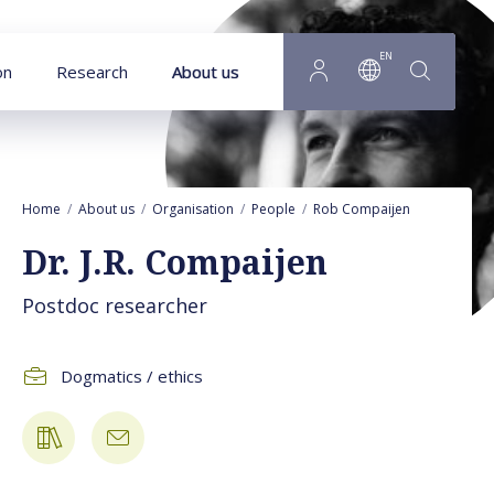
Goto main content
EN
on
Research
About us
Home
About us
Organisation
People
Rob Compaijen
Press/med
Dr. J.R. Compaijen
Postdoc researcher
Dogmatics / ethics