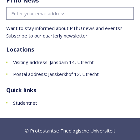
PThU News
Magzine, Interview in Filosofie Magazine over de publicatie
van mijn boek 'Afgunst: Een filosofie van een pijnlijke
emotie'., 23 July 2024
Want to stay informed about PThU news and events?
Nachtvlinders
Subscribe to our quarterly newsletter.
Television:
Nachtvlinders
, De Nachtzoen, Interview over
mijn interesse in nachtvlinders., 10 August 2024
Locations
Visiting address: Jansdam 14, Utrecht
Postal address: Janskerkhof 12, Utrecht
Quick links
Studentnet
© Protestantse Theologische Universiteit