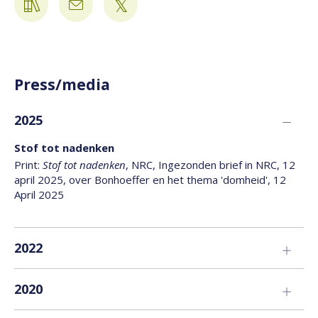
Press/media
2025
Stof tot nadenken
Print:
Stof tot nadenken
, NRC, Ingezonden brief in NRC, 12
april 2025, over Bonhoeffer en het thema 'domheid', 12
April 2025
2022
Vier oude schrijvers en hun geheim: 'Je wordt uit je
2020
hokje getrokken'
Print: Rick Moeliker,
Bonhoeffer (1906-1945)
, Nederlands
Ook christelijke partijen hebben invloed