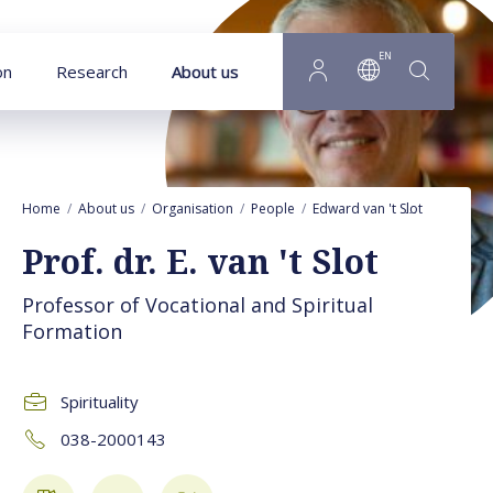
Goto main content
EN
on
Research
About us
Home
About us
Organisation
People
Edward van 't Slot
Press/m
Prof. dr. E. van 't Slot
Professor of Vocational and Spiritual
Formation
Spirituality
038-2000143