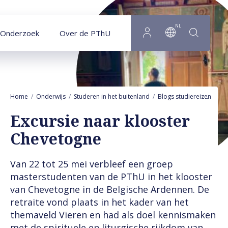
Naar hoofdinhoud
NL
Onderzoek
Over de PThU
Home
Onderwijs
Studeren in het buitenland
Blogs studiereizen
Ex
Excursie naar klooster
Chevetogne
Van 22 tot 25 mei verbleef een groep
masterstudenten van de PThU in het klooster
van Chevetogne in de Belgische Ardennen. De
retraite vond plaats in het kader van het
themaveld Vieren en had als doel kennismaken
met de spirituele en liturgische rijkdom van