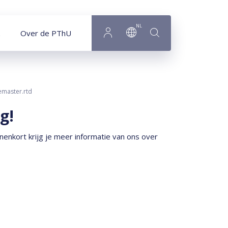
NL
Over de PThU
emaster.rtd
g!
enkort krijg je meer informatie van ons over