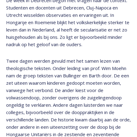
De week in Debrecen begon met vragen naar de context.
Studenten en docenten uit Debrecen, Cluj-Napoca en
Utrecht wisselden observaties en ervaringen uit. In
Hongarije en Roemenië blijkt het volkskerkelijke sterker te
leven dan in Nederland, al heeft de secularisatie er net zo
huisgehouden als bij ons. Zo ligt er bijvoorbeeld minder
nadruk op het geloof van de ouders.
Twee dagen werden gevuld met het samen lezen van
theologische teksten. Onder leiding van prof. Wim Moehn
nam de groep teksten van Bullinger en Barth door. De een
zet uiteen waarom kinderen gedoopt moeten worden,
vanwege het verbond. De ander kiest voor de
volwassendoop, zonder overigens de zuigelingendoop
ongeldig te verklaren. Andere dagen luisterden we naar
colleges, bijvoorbeeld over de dooppraktijken in de
verschillende landen. De historie kwam daarbij aan de orde,
onder andere in een uiteenzetting over de doop bij de
Hongaarse Unitariërs in de zestiende en zeventiende