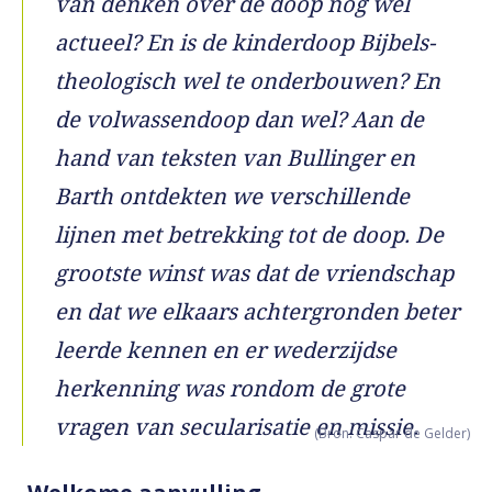
van denken over de doop nog wel
actueel? En is de kinderdoop Bijbels-
theologisch wel te onderbouwen? En
de volwassendoop dan wel? Aan de
hand van teksten van Bullinger en
Barth ontdekten we verschillende
lijnen met betrekking tot de doop. De
grootste winst was dat de vriendschap
en dat we elkaars achtergronden beter
leerde kennen en er wederzijdse
herkenning was rondom de grote
vragen van secularisatie en missie.
(Bron: Caspar de Gelder)