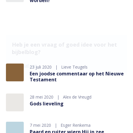
worden?
Heb je een vraag of goed idee voor het
bijbelblog?
Mail ons
23 juli 2020
Lieve Teugels
Een joodse commentaar op het Nieuwe
Testament
28 mei 2020
Alex de Vreugd
Gods lieveling
7 mei 2020
Esger Renkema
Paard en ruiter wierp Hij in zee