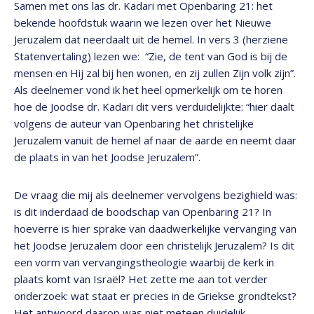
Samen met ons las dr. Kadari met Openbaring 21: het
bekende hoofdstuk waarin we lezen over het Nieuwe
Jeruzalem dat neerdaalt uit de hemel. In vers 3 (herziene
Statenvertaling) lezen we: “Zie, de tent van God is bij de
mensen en Hij zal bij hen wonen, en zij zullen Zijn volk zijn”.
Als deelnemer vond ik het heel opmerkelijk om te horen
hoe de Joodse dr. Kadari dit vers verduidelijkte: “hier daalt
volgens de auteur van Openbaring het christelijke
Jeruzalem vanuit de hemel af naar de aarde en neemt daar
de plaats in van het Joodse Jeruzalem”.
De vraag die mij als deelnemer vervolgens bezighield was:
is dit inderdaad de boodschap van Openbaring 21? In
hoeverre is hier sprake van daadwerkelijke vervanging van
het Joodse Jeruzalem door een christelijk Jeruzalem? Is dit
een vorm van vervangingstheologie waarbij de kerk in
plaats komt van Israël? Het zette me aan tot verder
onderzoek: wat staat er precies in de Griekse grondtekst?
Het antwoord daarop was niet meteen duidelijk.