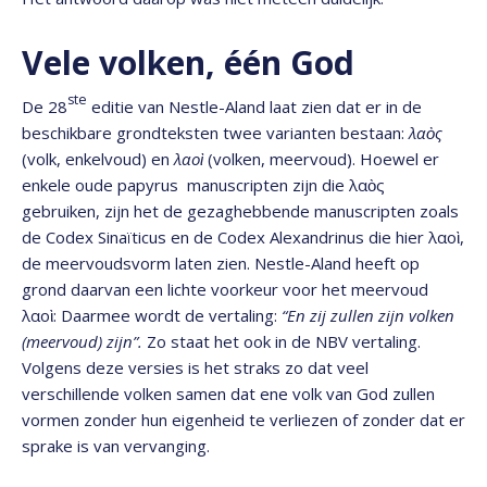
Vele volken, één God
ste
De 28
editie van Nestle-Aland laat zien dat er in de
beschikbare grondteksten twee varianten bestaan:
λαὸς
(volk, enkelvoud) en
λαοὶ
(volken, meervoud). Hoewel er
enkele oude papyrus manuscripten zijn die λαὸς
gebruiken, zijn het de gezaghebbende manuscripten zoals
de Codex Sinaïticus en de Codex Alexandrinus die hier λαοὶ,
de meervoudsvorm laten zien. Nestle-Aland heeft op
grond daarvan een lichte voorkeur voor het meervoud
λαοὶ: Daarmee wordt de vertaling:
“En zij zullen zijn volken
(meervoud) zijn”.
Zo staat het ook in de NBV vertaling.
Volgens deze versies is het straks zo dat veel
verschillende volken samen dat ene volk van God zullen
vormen zonder hun eigenheid te verliezen of zonder dat er
sprake is van vervanging.