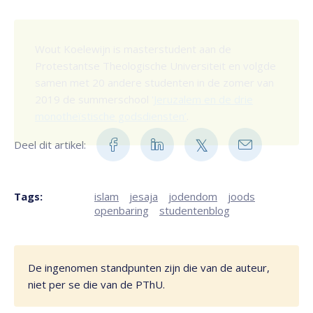
Wout Koelewijn is masterstudent aan de
Protestantse Theologische Universiteit en volgde
samen met 20 andere studenten in de zomer van
2019 de summerschool
'Jeruzalem en de drie
monotheïstische godsdiensten’
.
Deel dit artikel:
Tags:
islam
jesaja
jodendom
joods
openbaring
studentenblog
De ingenomen standpunten zijn die van de auteur,
niet per se die van de PThU.