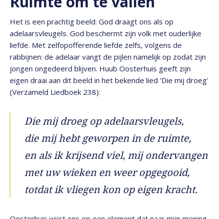
Ruimte om te vallen
Jazeera
Het is een prachtig beeld: God draagt ons als op
adelaarsvleugels. God beschermt zijn volk met ouderlijke
liefde. Met zelfopofferende liefde zelfs, volgens de
rabbijnen: de adelaar vangt de pijlen namelijk op zodat zijn
jongen ongedeerd blijven. Huub Oosterhuis geeft zijn
eigen draai aan dit beeld in het bekende lied 'Die mij droeg'
(Verzameld Liedboek 238):
Die mij droeg op adelaarsvleugels,
die mij hebt geworpen in de ruimte,
en als ik krijsend viel, mij ondervangen
met uw wieken en weer opgegooid,
totdat ik vliegen kon op eigen kracht.
Oosterhuis wijst ons op een element dat naar mijn mening