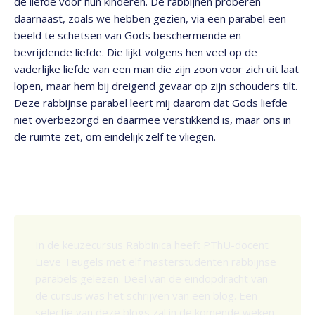
de liefde voor hun kinderen. De rabbijnen proberen
daarnaast, zoals we hebben gezien, via een parabel een
beeld te schetsen van Gods beschermende en
bevrijdende liefde. Die lijkt volgens hen veel op de
vaderlijke liefde van een man die zijn zoon voor zich uit laat
lopen, maar hem bij dreigend gevaar op zijn schouders tilt.
Deze rabbijnse parabel leert mij daarom dat Gods liefde
niet overbezorgd en daarmee verstikkend is, maar ons in
de ruimte zet, om eindelijk zelf te vliegen.
In de keuzecursus Rabbinica heeft PThU-docent
Lieve Teugels met elf masterstudenten rabbijnse
parabels gelezen. Deel van de eindopdracht van
de cursus was het schrijven van een blog. Een
selectie van deze blogs zal in de komende weken