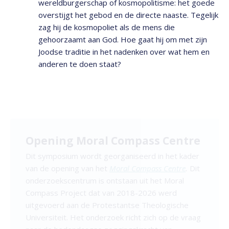
wereldburgerschap of kosmopolitisme: het goede
overstijgt het gebod en de directe naaste. Tegelijk
zag hij de kosmopoliet als de mens die
gehoorzaamt aan God. Hoe gaat hij om met zijn
Joodse traditie in het nadenken over wat hem en
anderen te doen staat?
Opening Moral Compass Centre
Dit symposium wordt georganiseerd in het kader
van de opening van het
Moral Compass Centre
.
Dit
onderzoekscentrum is ontstaan uit het Moral
Compass Project dat van 2018-2026 werd
uitgevoerd aan de Protestantse Theologische
Universiteit. Het onderzoek richt zich op de vraag