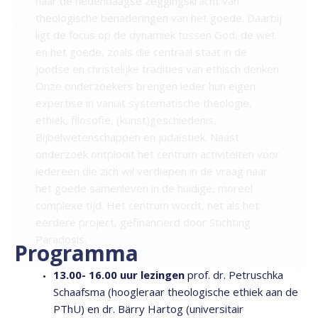
naar de hedendaagse zeggingskracht van
theologische benaderingen van het goede. Daarbij
ligt de focus op de dynamiek tussen God, de wet
en het goede, zoals die centraal staat in de
joodse en christelijke tradities van ethisch denken.
Onze onderzoekers brengen ieder hun eigen
expertise in vanuit systematische theologie,
ethiek, filosofie, (kunst)geschiedenis,
Bijbelwetenschappen en judaïstiek. Naast
onderzoek ontplooit het centrum activiteiten voor
iedereen die zich wil verdiepen in de vraag naar
het goede samenleven in de huidige, moreel
complexe tijd. Het centrum wordt, net als het
eerdere project, gefinancierd door Stichting
Paradosis.
Programma
13.00- 16.00 uur lezingen
prof. dr. Petruschka
Schaafsma (hoogleraar theologische ethiek aan de
PThU) en dr. Bärry Hartog (universitair