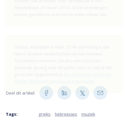
schreef ook al eerder over de kwestie in
NRC
Handelsblad
, 27 maart 2016. Onze bevindingen
komen goeddeels overeen en vullen elkaar aan.
Omdat ‘asabthani’ in Matt 27:46 een lezing is die
niet in Griekse handschriften van het Nieuwe
Testament voorkomt, en dus een soort van
geleerde gissing naar de juiste tekst is, heb ik het
geval ook opgenomen in
The Amsterdam Database
of New Testament Conjectural Emendation
Deel dit artikel:
Tags:
grieks
hebreeuws
muziek