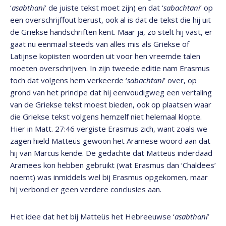
‘
asabthani
’ de juiste tekst moet zijn) en dat ‘
sabachtani
’ op
een overschrijffout berust, ook al is dat de tekst die hij uit
de Griekse handschriften kent. Maar ja, zo stelt hij vast, er
gaat nu eenmaal steeds van alles mis als Griekse of
Latijnse kopiisten woorden uit voor hen vreemde talen
moeten overschrijven. In zijn tweede editie nam Erasmus
toch dat volgens hem verkeerde ‘
sabachtani
’ over, op
grond van het principe dat hij eenvoudigweg een vertaling
van de Griekse tekst moest bieden, ook op plaatsen waar
die Griekse tekst volgens hemzelf niet helemaal klopte.
Hier in Matt. 27:46 vergiste Erasmus zich, want zoals we
zagen hield Matteüs gewoon het Aramese woord aan dat
hij van Marcus kende. De gedachte dat Matteüs inderdaad
Aramees kon hebben gebruikt (wat Erasmus dan ‘Chaldees’
noemt) was inmiddels wel bij Erasmus opgekomen, maar
hij verbond er geen verdere conclusies aan.
Het idee dat het bij Matteüs het Hebreeuwse ‘
asabthani
’