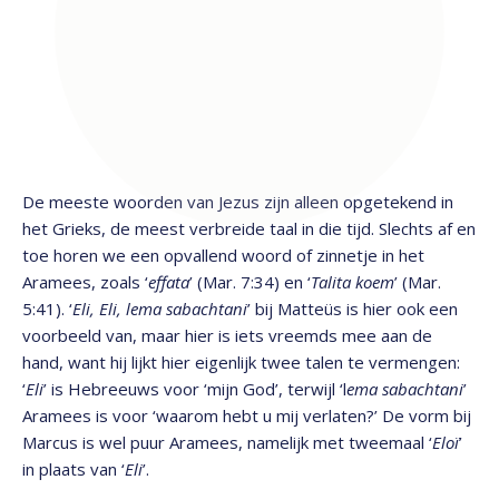
De meeste woorden van Jezus zijn alleen opgetekend in
het Grieks, de meest verbreide taal in die tijd. Slechts af en
toe horen we een opvallend woord of zinnetje in het
Aramees, zoals ‘
effata
’ (Mar. 7:34) en ‘
Talita koem
’ (Mar.
5:41). ‘
Eli, Eli, lema sabachtani
’ bij Matteüs is hier ook een
voorbeeld van, maar hier is iets vreemds mee aan de
hand, want hij lijkt hier eigenlijk twee talen te vermengen:
‘
Eli
’ is Hebreeuws voor ‘mijn God’, terwijl ‘l
ema sabachtani
’
Aramees is voor ‘waarom hebt u mij verlaten?’ De vorm bij
Marcus is wel puur Aramees, namelijk met tweemaal ‘
Eloï
’
in plaats van ‘
Eli
’.