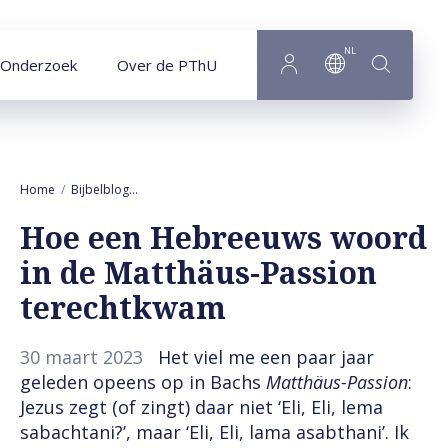
Naar hoofdinhoud
NL
Onderzoek
Over de PThU
Home
Bijbelblog
Hoe een Hebreeuws woord in de Matthäus-Passion 
Hoe een Hebreeuws woord
in de Matthäus-Passion
terechtkwam
30 maart 2023
Het viel me een paar jaar
geleden opeens op in Bachs
Matthäus-Passion
:
Jezus zegt (of zingt) daar niet ‘Eli, Eli, lema
sabachtani?’, maar ‘Eli, Eli, lama asabthani’. Ik