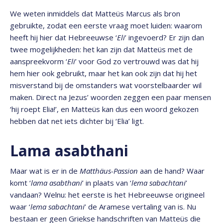
We weten inmiddels dat Matteüs Marcus als bron
gebruikte, zodat een eerste vraag moet luiden: waarom
heeft hij hier dat Hebreeuwse ‘
Eli
’ ingevoerd? Er zijn dan
twee mogelijkheden: het kan zijn dat Matteüs met de
aanspreekvorm ‘
Eli
’ voor God zo vertrouwd was dat hij
hem hier ook gebruikt, maar het kan ook zijn dat hij het
misverstand bij de omstanders wat voorstelbaarder wil
maken. Direct na Jezus’ woorden zeggen een paar mensen
‘hij roept Elia!’, en Matteüs kan dus een woord gekozen
hebben dat net iets dichter bij ‘Elia’ ligt.
Lama asabthani
Maar wat is er in de
Matthäus-Passion
aan de hand? Waar
komt ‘
lama asabthani
’ in plaats van ‘
lema sabachtani
’
vandaan? Welnu: het eerste is het Hebreeuwse origineel
waar ‘
lema sabachtani
’ de Aramese vertaling van is. Nu
bestaan er geen Griekse handschriften van Matteüs die