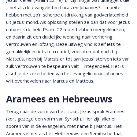
Jezus’ kleren (Psalm 22:19). Er zijn nogal wat uitleggers die
– net als de evangelisten Lucas en Johannes? – moeite
hebben met zo’n scherpe uitdrukking van godverlatenheid
uit Jezus’ mond. Als oplossing stellen ze dan dat voor Jezus
natuurlijk de hele Psalm 22 moet hebben meegeklonken,
en daarin zit een duidelijke wending naar verhoring,
vertrouwen en lofzang. Deze uitweg vind ik zelf iets te
gemakkelijk en iets te creatief, vooral omdat noch bij
Matteüs, noch bij Marcus er tot aan Jezus’ sterven iets van
zulk vertrouwen te bespeuren valt – integendeel. Het is
alsof je de zekerheden van het evangelie naar Johannes
wilt overhevelen naar Marcus en Matteüs.
Aramees en Hebreeuws
Terug naar de vorm van het citaat. Jezus sprak Aramees
(kort gezegd een vorm van Syrisch). Hier zijn allerlei
sporen van in de evangeliën, met name bij Marcus. Het
Aramees is net als het Hebreeuws een Semitische taal,