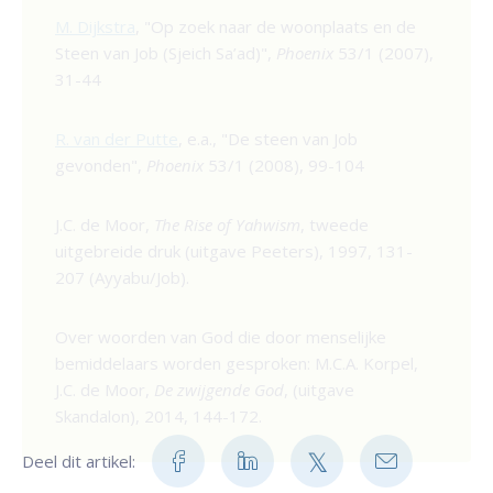
M. Dijkstra
, "Op zoek naar de woonplaats en de
Steen van Job (Sjeich Sa’ad)",
Phoenix
53/1 (2007),
31-44
R. van der Putte
, e.a., "De steen van Job
gevonden",
Phoenix
53/1 (2008), 99-104
J.C. de Moor,
The Rise of Yahwism
, tweede
uitgebreide druk (uitgave Peeters), 1997, 131-
207 (Ayyabu/Job).
Over woorden van God die door menselijke
bemiddelaars worden gesproken: M.C.A. Korpel,
J.C. de Moor,
De zwijgende God
, (uitgave
Skandalon), 2014, 144-172.
Deel dit artikel: