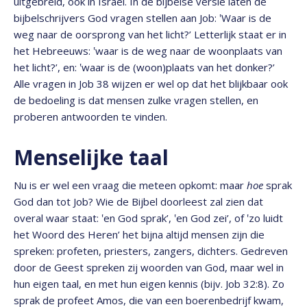
uitgebreid, ook in Israël. In de bijbelse versie laten de
bijbelschrijvers God vragen stellen aan Job: ‛Waar is de
weg naar de oorsprong van het licht?’ Letterlijk staat er in
het Hebreeuws: ‛waar is de weg naar de woonplaats van
het licht?’, en: ‛waar is de (woon)plaats van het donker?’
Alle vragen in Job 38 wijzen er wel op dat het blijkbaar ook
de bedoeling is dat mensen zulke vragen stellen, en
proberen antwoorden te vinden.
Menselijke taal
Nu is er wel een vraag die meteen opkomt: maar
hoe
sprak
God dan tot Job? Wie de Bijbel doorleest zal zien dat
overal waar staat: ‛en God sprak’, ‛en God zei’, of ‛zo luidt
het Woord des Heren’ het bijna altijd mensen zijn die
spreken: profeten, priesters, zangers, dichters. Gedreven
door de Geest spreken zij woorden van God, maar wel in
hun eigen taal, en met hun eigen kennis (bijv. Job 32:8). Zo
sprak de profeet Amos, die van een boerenbedrijf kwam,