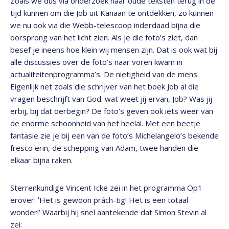
Zoals we dus via onderzoek naar oude teksten terug in de
tijd kunnen om die Job uit Kanaän te ontdekken, zo kunnen
we nu ook via die Webb-telescoop inderdaad bijna die
oorsprong van het licht zien. Als je die foto’s ziet, dan
besef je ineens hoe klein wij mensen zijn. Dat is ook wat bij
alle discussies over de foto’s naar voren kwam in
actualiteitenprogramma’s. De nietigheid van de mens.
Eigenlijk net zoals die schrijver van het boek Job al die
vragen beschrijft van God: wat weet jij ervan, Job? Was jij
erbij, bij dat oerbegin? De foto’s geven ook iets weer van
de enorme schoonheid van het heelal. Met een beetje
fantasie zie je bij een van de foto’s Michelangelo’s bekende
fresco erin, de schepping van Adam, twee handen die
elkaar bijna raken.
Sterrenkundige Vincent Icke zei in het programma Op1
erover: ‛Het is gewoon prách-tig! Het is een totaal
wonder!’ Waarbij hij snel aantekende dat Simon Stevin al
zei: