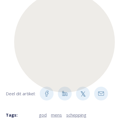
Deel dit artikel:
Tags:
god
mens
schepping