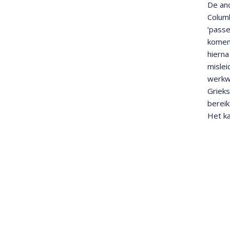
De and
Columb
‘passe
komen’
hierna
mislei
werkwo
Grieks
bereik
Het ka