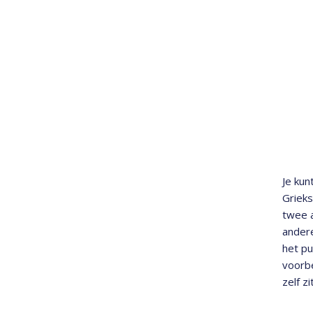
Je kun
Grieks
twee a
andere
het p
voorbe
zelf z