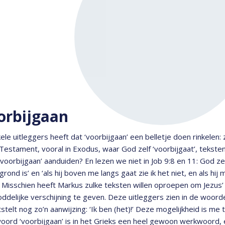
orbijgaan
kele uitleggers heeft dat ‘voorbijgaan’ een belletje doen rinkelen: 
estament, vooral in Exodus, waar God zelf ‘voorbijgaat’, teksten
‘voorbijgaan’ aanduiden? En lezen we niet in Job 9:8 en 11: God ze
grond is’ en ‘als hij boven me langs gaat zie ik het niet, en als hij 
 Misschien heeft Markus zulke teksten willen oproepen om Jezus
ddelijke verschijning te geven. Deze uitleggers zien in de woor
stelt nog zo’n aanwijzing: ‘Ik ben (het)!’ Deze mogelijkheid is me 
ord ‘voorbijgaan’ is in het Grieks een heel gewoon werkwoord, en 