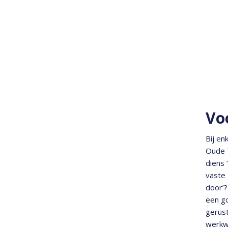
Vo
Bij en
Oude T
diens 
vaste 
door’?
een go
gerust
werkwo