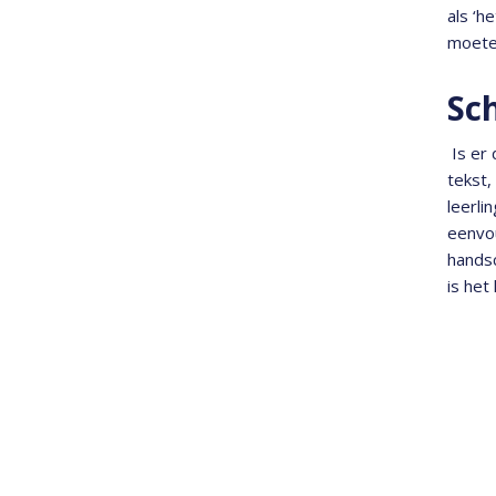
als ‘h
moeten
Sch
Is er 
tekst,
leerli
eenvou
handsc
is het