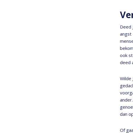
Ve
Deed J
angst 
mensen
bekomm
ook st
deed a
Wilde 
gedach
voorga
ander.
genoeg
dan op
Of gaa