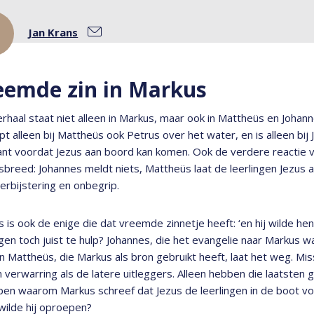
Jan Krans
eemde zin in Markus
rhaal staat niet alleen in Markus, maar ook in Mattheüs en Johannes
pt alleen bij Mattheüs ook Petrus over het water, en is alleen bij
nt voordat Jezus aan boord kan komen. Ook de verdere reactie va
breed: Johannes meldt niets, Mattheüs laat de leerlingen Jezus 
erbijstering en onbegrip.
 is ook de enige die dat vreemde zinnetje heeft: ‘en hij wilde hen
ngen toch juist te hulp? Johannes, die het evangelie naar Markus wa
en Mattheüs, die Markus als bron gebruikt heeft, laat het weg. M
n verwarring als de latere uitleggers. Alleen hebben die laatste
pen waarom Markus schreef dat Jezus de leerlingen in de boot voo
wilde hij oproepen?