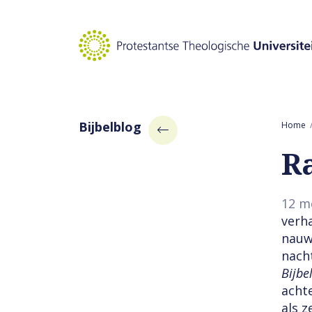
Naar hoofdinhoud
Bijbelblog
Home
R
12 m
verh
nauw
nach
Bijbe
achte
als z