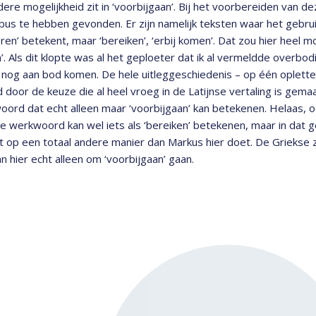
ere mogelijkheid zit in ‘voorbijgaan’. Bij het voorbereiden van de
us te hebben gevonden. Er zijn namelijk teksten waar het gebrui
ren’ betekent, maar ‘bereiken’, ‘erbij komen’. Dat zou hier heel moo
. Als dit klopte was al het geploeter dat ik al vermeldde overbod
 nog aan bod komen. De hele uitleggeschiedenis – op één opletten
d door de keuze die al heel vroeg in de Latijnse vertaling is gema
ord dat echt alleen maar ‘voorbijgaan’ kan betekenen. Helaas, o
e werkwoord kan wel iets als ‘bereiken’ betekenen, maar in dat g
t op een totaal andere manier dan Markus hier doet. De Griekse zi
n hier echt alleen om ‘voorbijgaan’ gaan.