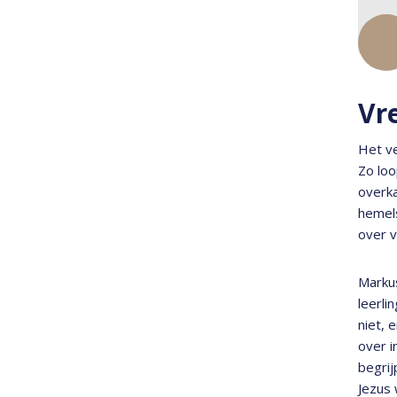
Vr
Het ve
Zo loo
overka
hemels
over v
Markus
leerli
niet, 
over i
begrij
Jezus 