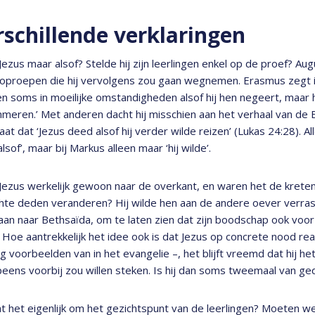
rschillende verklaringen
ezus maar alsof? Stelde hij zijn leerlingen enkel op de proef? Aug
oproepen die hij vervolgens zou gaan wegnemen. Erasmus zegt iets 
 soms in moeilijke omstandigheden alsof hij hen negeert, maar h
eren.’ Met anderen dacht hij misschien aan het verhaal van de
aat dat ‘Jezus deed alsof hij verder wilde reizen’ (Lukas 24:28). All
lsof’, maar bij Markus alleen maar ‘hij wilde’.
Jezus werkelijk gewoon naar de overkant, en waren het de kreten
te deden veranderen? Hij wilde hen aan de andere oever verrasse
an naar Bethsaïda, om te laten zien dat zijn boodschap ook voor
 Hoe aantrekkelijk het idee ook is dat Jezus op concrete nood rea
 voorbeelden van in het evangelie –, het blijft vreemd dat hij h
eens voorbij zou willen steken. Is hij dan soms tweemaal van g
t het eigenlijk om het gezichtspunt van de leerlingen? Moeten we 