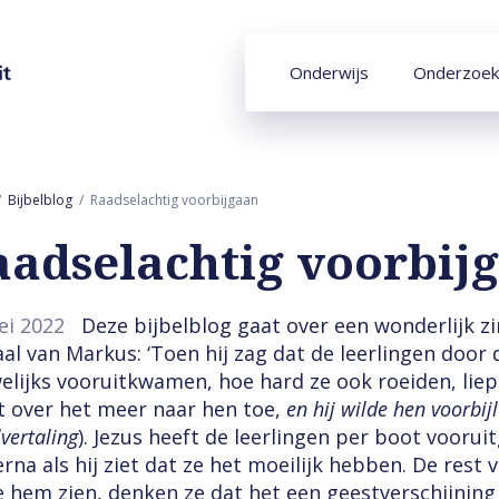
Onderwijs
Onderzoek
Bijbelblog
Raadselachtig voorbijgaan
aadselachtig voorbij
ei 2022
Deze bijbelblog gaat over een wonderlijk z
aal van Markus: ‘Toen hij zag dat de leerlingen doo
elijks vooruitkwamen, hoe hard ze ook roeiden, liep 
t over het meer naar hen toe,
en hij wilde hen voorbij
lvertaling
). Jezus heeft de leerlingen per boot vooru
rna als hij ziet dat ze het moeilijk hebben. De rest 
e hem zien, denken ze dat het een geestverschijning i