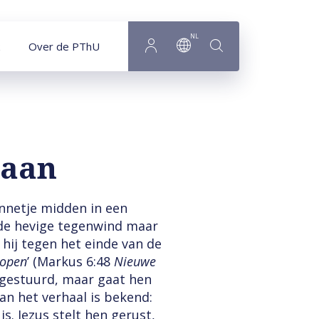
NL
Over de PThU
gaan
innetje midden in een
r de hevige tegenwind maar
hij tegen het einde van de
lopen
’ (Markus 6:48
Nieuwe
itgestuurd, maar gaat hen
van het verhaal is bekend:
s. Jezus stelt hen gerust,