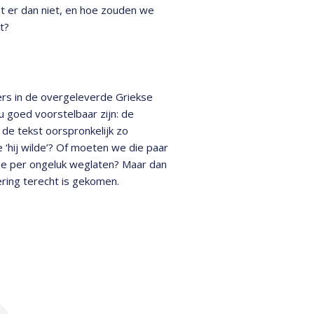
dat er dan niet, en hoe zouden we
t?
ters in de overgeleverde Griekse
u goed voorstelbaar zijn: de
 de tekst oorspronkelijk zo
‘hij wilde’? Of moeten we die paar
tje per ongeluk weglaten? Maar dan
ering terecht is gekomen.