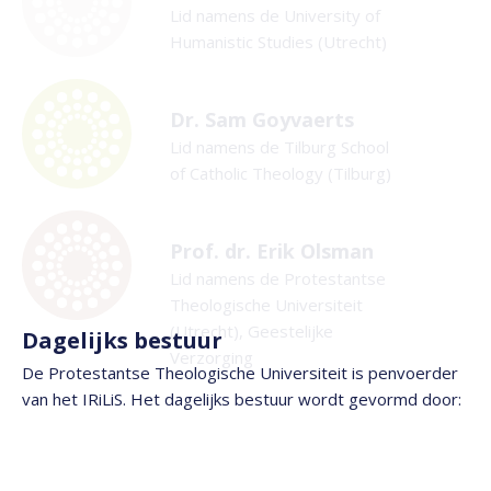
Lid namens de University of
Humanistic Studies (Utrecht)
Dr. Sam Goyvaerts
Lid namens de Tilburg School
of Catholic Theology (Tilburg)
Prof. dr. Erik Olsman
Lid namens de Protestantse
Theologische Universiteit
(Utrecht), Geestelijke
Dagelijks bestuur
Verzorging
De Protestantse Theologische Universiteit is penvoerder
van het IRiLiS. Het dagelijks bestuur wordt gevormd door: