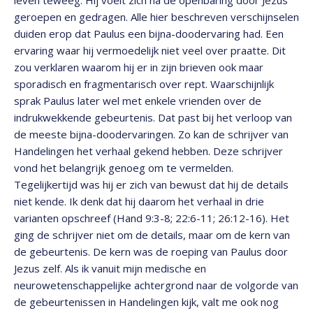
leven teweeg. Hij voelt zich na de openbaring door Jezus
geroepen en gedragen. Alle hier beschreven verschijnselen
duiden erop dat Paulus een bijna-doodervaring had. Een
ervaring waar hij vermoedelijk niet veel over praatte. Dit
zou verklaren waarom hij er in zijn brieven ook maar
sporadisch en fragmentarisch over rept. Waarschijnlijk
sprak Paulus later wel met enkele vrienden over de
indrukwekkende gebeurtenis. Dat past bij het verloop van
de meeste bijna-doodervaringen. Zo kan de schrijver van
Handelingen het verhaal gekend hebben. Deze schrijver
vond het belangrijk genoeg om te vermelden.
Tegelijkertijd was hij er zich van bewust dat hij de details
niet kende. Ik denk dat hij daarom het verhaal in drie
varianten opschreef (Hand 9:3-8; 22:6-11; 26:12-16). Het
ging de schrijver niet om de details, maar om de kern van
de gebeurtenis. De kern was de roeping van Paulus door
Jezus zelf. Als ik vanuit mijn medische en
neurowetenschappelijke achtergrond naar de volgorde van
de gebeurtenissen in Handelingen kijk, valt me ook nog