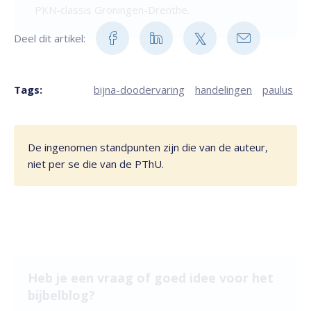
PKN-classis Groningen-Drenthe.
Deel dit artikel:
Tags:
bijna-doodervaring
handelingen
paulus
De ingenomen standpunten zijn die van de auteur,
niet per se die van de PThU.
Heb je een vraag of goed idee voor het
bijbelblog?