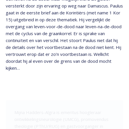
versterkt door zijn ervaring op weg naar Damascus. Paulus
gaat in de eerste brief aan de Korintiërs (met name 1 Kor
15) uitgebreid in op deze thematiek. Hij vergelijkt de
overgang van leven-voor-de-dood naar leven-na-de-dood
met de cyclus van de graankorrel. Er is sprake van
continuïteit en van verschil. Het stoort Paulus niet dat hij
de details over het voortbestaan na de dood niet kent. Hij
vertrouwt erop dat er zo’n voortbestaan is. Wellicht
doordat hij al even over de grens van de dood mocht
kijken…
Mijna Hadders-Algra is
emeritus hoogleraar
ontwikkelingsneurologie (UMCG), promovendus
theologie (PThU/RUG) en gastvoorganger in