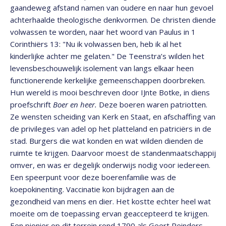
gaandeweg afstand namen van oudere en naar hun gevoel
achterhaalde theologische denkvormen. De christen diende
volwassen te worden, naar het woord van Paulus in 1
Corinthiërs 13: "Nu ik volwassen ben, heb ik al het
kinderlijke achter me gelaten." De Teenstra’s wilden het
levensbeschouwelijk isolement van langs elkaar heen
functionerende kerkelijke gemeenschappen doorbreken.
Hun wereld is mooi beschreven door IJnte Botke, in diens
proefschrift
Boer en heer.
Deze boeren waren patriotten.
Ze wensten scheiding van Kerk en Staat, en afschaffing van
de privileges van adel op het platteland en patriciërs in de
stad. Burgers die wat konden en wat wilden dienden de
ruimte te krijgen. Daarvoor moest de standenmaatschappij
omver, en was er degelijk onderwijs nodig voor iedereen.
Een speerpunt voor deze boerenfamilie was de
koepokinenting. Vaccinatie kon bijdragen aan de
gezondheid van mens en dier. Het kostte echter heel wat
moeite om de toepassing ervan geaccepteerd te krijgen.
Een pionier op dit terrein rond 1790 als Geert Reinders