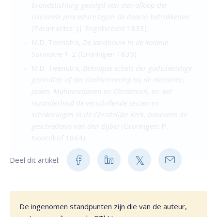
brandstichting gevolgd van den afloop der
criminele procedure tegen de daarin betrokkenen
(Paramaribo: J.J. Engelbrecht 1833).
M.D. Teenstra,
De landbouw in de kolonie
Suriname
1-2 (Groningen 1835).
M.D. Teenstra,
Beknopte schets der godsdienstige
gezindten of der Godsvereering bij de Heidenen,
Joden, Mahomedanen en Christenen, en wel
inzonderheid de verschillende secten en
schakeringen in de Christelijke Kerk, benevens de
geschiedenis van den Bijbel
(Groningen: P.
Noordhof 1864).
Deel dit artikel:
De ingenomen standpunten zijn die van de auteur,