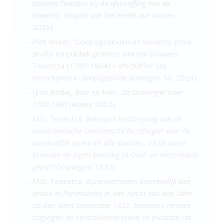
Douwes Teenstra bij de afschaffing van de
slavernij. Strijder van het eerste uur
(Assen
2023).
Piet Visser, ‘Doopsgezinden en slavernij: privé
profijt en publiek protest. Marten Douwes
Teenstra (1795-1864) – afschaffer’ (te
verschijnen in
Doopsgezinde Bijdragen
50, 2024).
IJnte Botke,
Boer en heer. ‘De Groninger boer’
1760-1960
(Assen 2002).
M.D. Teenstra,
Beknopte beschrijving van de
Nederlandsche Overzeesche Bezittingen voor de
beschaafde lezers uit alle standen, uit de beste
bronnen en eigen ervaring in Oost- en West-Indiën
geput
(Groningen: 1852).
M.D. Teenstra,
Bijzonderheden betrekkelijk den
brand te Paramaribo in den nacht van den 3den
op den 4den September 1832, benevens verdere
pogingen op verschillende tijden en plaatsen tot