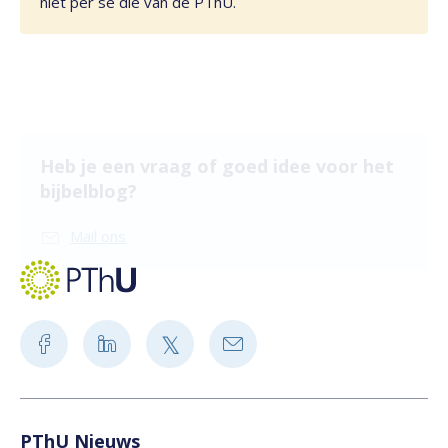
niet per se die van de PThU.
Heb je een vraag of goed idee voor het
bijbelblog?
Mail ons
PThU Nieuws