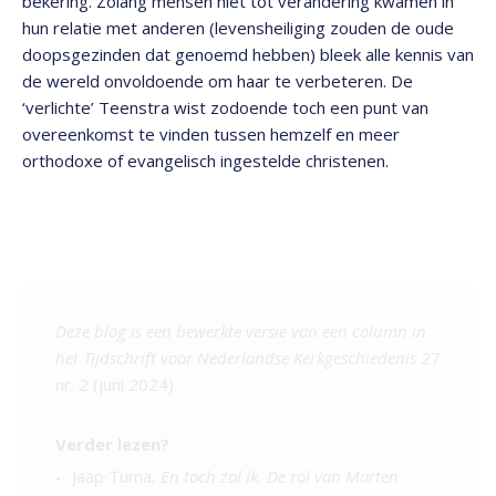
bekering. Zolang mensen niet tot verandering kwamen in
hun relatie met anderen (levensheiliging zouden de oude
doopsgezinden dat genoemd hebben) bleek alle kennis van
de wereld onvoldoende om haar te verbeteren. De
‘verlichte’ Teenstra wist zodoende toch een punt van
overeenkomst te vinden tussen hemzelf en meer
orthodoxe of evangelisch ingestelde christenen.
Deze blog is een bewerkte versie van een column in
het Tijdschrift voor Nederlandse Kerkgeschiedenis
27
nr. 2 (juni 2024).
Verder lezen?
Jaap Tuma,
En toch zal ik. De rol van Marten