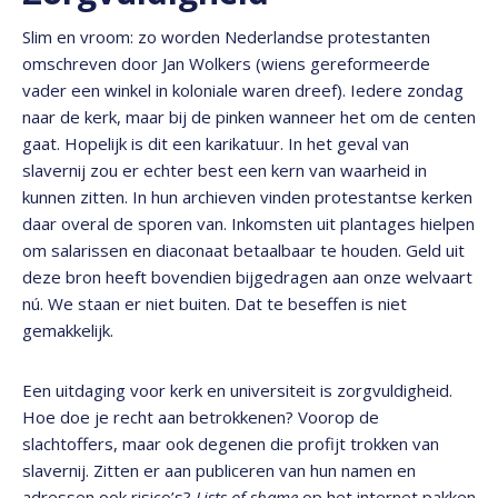
Slim en vroom: zo worden Nederlandse protestanten
omschreven door Jan Wolkers (wiens gereformeerde
vader een winkel in koloniale waren dreef). Iedere zondag
naar de kerk, maar bij de pinken wanneer het om de centen
gaat. Hopelijk is dit een karikatuur. In het geval van
slavernij zou er echter best een kern van waarheid in
kunnen zitten. In hun archieven vinden protestantse kerken
daar overal de sporen van. Inkomsten uit plantages hielpen
om salarissen en diaconaat betaalbaar te houden. Geld uit
deze bron heeft bovendien bijgedragen aan onze welvaart
nú. We staan er niet buiten. Dat te beseffen is niet
gemakkelijk.
Een uitdaging voor kerk en universiteit is zorgvuldigheid.
Hoe doe je recht aan betrokkenen? Voorop de
slachtoffers, maar ook degenen die profijt trokken van
slavernij. Zitten er aan publiceren van hun namen en
adressen ook risico’s?
Lists of shame
op het internet pakken