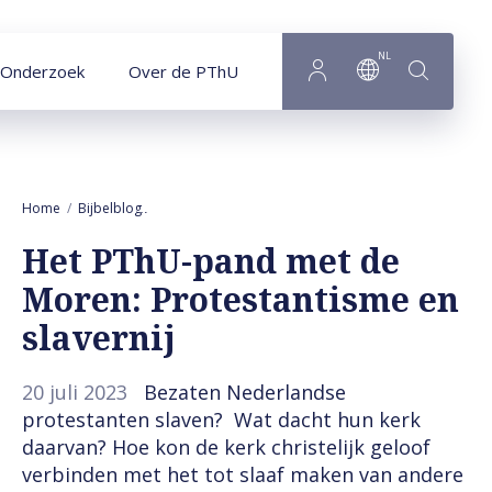
Naar hoofdinhoud
NL
Onderzoek
Over de PThU
Home
Bijbelblog
Het PThU-pand met de Moren: Protestantisme en slav
Het PThU-pand met de
Moren: Protestantisme en
slavernij
20 juli 2023
Bezaten Nederlandse
protestanten slaven? Wat dacht hun kerk
daarvan? Hoe kon de kerk christelijk geloof
verbinden met het tot slaaf maken van andere