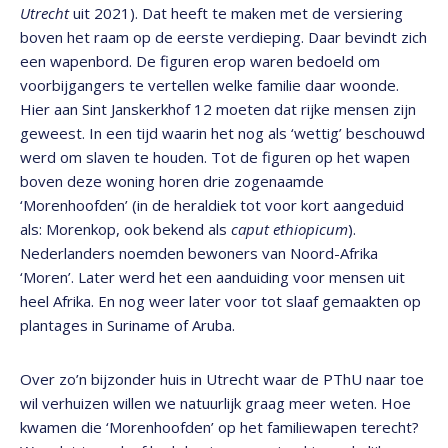
Utrecht
uit 2021). Dat heeft te maken met de versiering
boven het raam op de eerste verdieping. Daar bevindt zich
een wapenbord. De figuren erop waren bedoeld om
voorbijgangers te vertellen welke familie daar woonde.
Hier aan Sint Janskerkhof 12 moeten dat rijke mensen zijn
geweest. In een tijd waarin het nog als ‘wettig’ beschouwd
werd om slaven te houden. Tot de figuren op het wapen
boven deze woning horen drie zogenaamde
‘Morenhoofden’ (in de heraldiek tot voor kort aangeduid
als: Morenkop, ook bekend als
caput ethiopicum
).
Nederlanders noemden bewoners van Noord-Afrika
‘Moren’. Later werd het een aanduiding voor mensen uit
heel Afrika. En nog weer later voor tot slaaf gemaakten op
plantages in Suriname of Aruba.
Over zo’n bijzonder huis in Utrecht waar de PThU naar toe
wil verhuizen willen we natuurlijk graag meer weten. Hoe
kwamen die ‘Morenhoofden’ op het familiewapen terecht?