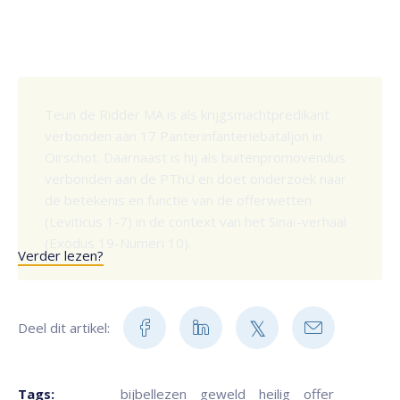
Teun de Ridder MA is als krijgsmachtpredikant
verbonden aan 17 Panterinfanteriebataljon in
Oirschot. Daarnaast is hij als buitenpromovendus
verbonden aan de PThU en doet onderzoek naar
de betekenis en functie van de offerwetten
(Leviticus 1-7) in de context van het Sinaï-verhaal
(Exodus 19-Numeri 10).
Verder lezen?
Deel dit artikel:
Tags:
bijbellezen
geweld
heilig
offer