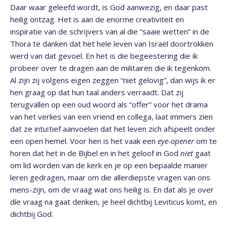
Daar waar geleefd wordt, is God aanwezig, en daar past
heilig ontzag. Het is aan de enorme creativiteit en
inspiratie van de schrijvers van al die “saaie wetten” in de
Thora te danken dat het hele leven van Israël doortrokken
werd van dat gevoel. En het is die begeestering die ik
probeer over te dragen aan de militairen die ik tegenkom.
Al zijn zij volgens eigen zeggen “niet gelovig”, dan wijs ik er
hen graag op dat hun taal anders verraadt. Dat zij
terugvallen op een oud woord als “offer” voor het drama
van het verlies van een vriend en collega, laat immers zien
dat ze intuïtief aanvoelen dat het leven zich afspeelt onder
een open hemel. Voor hen is het vaak een
eye-opener
om te
horen dat het in de Bijbel en in het geloof in God
niet
gaat
om lid worden van de kerk en je op een bepaalde manier
leren gedragen, maar om die allerdiepste vragen van ons
mens-zijn, om de vraag wat ons heilig is. En dat als je over
díe vraag na gaat denken, je heel dichtbij Leviticus komt, en
dichtbij God.