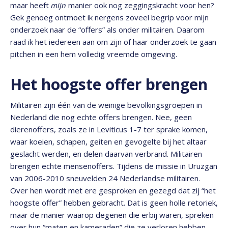
maar heeft
mijn
manier ook nog zeggingskracht voor hen?
Gek genoeg ontmoet ik nergens zoveel begrip voor mijn
onderzoek naar de “offers” als onder militairen. Daarom
raad ik het iedereen aan om zijn of haar onderzoek te gaan
pitchen in een hem volledig vreemde omgeving.
Het hoogste offer brengen
Militairen zijn één van de weinige bevolkingsgroepen in
Nederland die nog echte offers brengen. Nee, geen
dierenoffers, zoals ze in Leviticus 1-7 ter sprake komen,
waar koeien, schapen, geiten en gevogelte bij het altaar
geslacht werden, en delen daarvan verbrand. Militairen
brengen echte mensenoffers. Tijdens de missie in Uruzgan
van 2006-2010 sneuvelden 24 Nederlandse militairen.
Over hen wordt met ere gesproken en gezegd dat zij “het
hoogste offer” hebben gebracht. Dat is geen holle retoriek,
maar de manier waarop degenen die erbij waren, spreken
over hun “maten en kameraden” die ze verloren hebben.