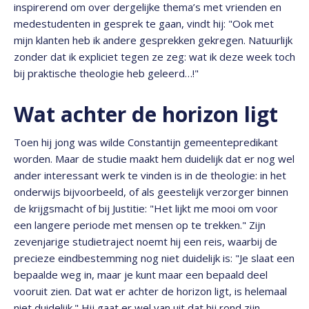
inspirerend om over dergelijke thema’s met vrienden en
medestudenten in gesprek te gaan, vindt hij: "Ook met
mijn klanten heb ik andere gesprekken gekregen. Natuurlijk
zonder dat ik expliciet tegen ze zeg: wat ik deze week toch
bij praktische theologie heb geleerd…!"
Wat achter de horizon ligt
Toen hij jong was wilde Constantijn gemeentepredikant
worden. Maar de studie maakt hem duidelijk dat er nog wel
ander interessant werk te vinden is in de theologie: in het
onderwijs bijvoorbeeld, of als geestelijk verzorger binnen
de krijgsmacht of bij Justitie: "Het lijkt me mooi om voor
een langere periode met mensen op te trekken." Zijn
zevenjarige studietraject noemt hij een reis, waarbij de
precieze eindbestemming nog niet duidelijk is: "Je slaat een
bepaalde weg in, maar je kunt maar een bepaald deel
vooruit zien. Dat wat er achter de horizon ligt, is helemaal
niet duidelijk." Hij gaat er wel van uit dat hij rond zijn