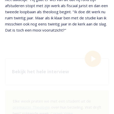
afstuderen stopt met zijn werk als fiscaal jurist en dan een
tweede loopbaan als theoloog begint. "Ik doe dit werk nu
ruim twintig jaar. Maar als ik klaar ben met de studie kan ik
misschien ook nog eens twintig jaar in de kerk aan de slag.
Dat is toch een mooi vooruitzicht?"
Bekijk het hele interview
Elke week praten we met een student uit de
premaster Theologie
over hun bezieling. Wat drijft
hen? Volgende week:
Corneli Vinke
.