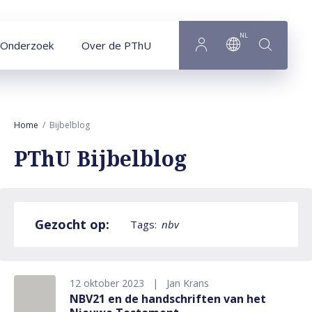
Naar hoofdinhoud
NL
Onderzoek
Over de PThU
Home
Bijbelblog
PThU Bijbelblog
Gezocht op:
Tags:
nbv
12 oktober 2023
Jan Krans
NBV21 en de handschriften van het