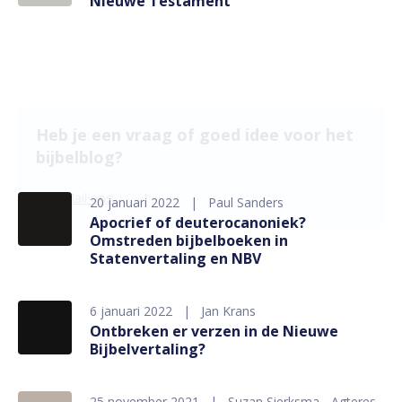
Nieuwe Testament
Heb je een vraag of goed idee voor het
bijbelblog?
Mail ons
20 januari 2022
Paul Sanders
Apocrief of deuterocanoniek?
Omstreden bijbelboeken in
Statenvertaling en NBV
6 januari 2022
Jan Krans
Ontbreken er verzen in de Nieuwe
Bijbelvertaling?
25 november 2021
Suzan Sierksma - Agteres