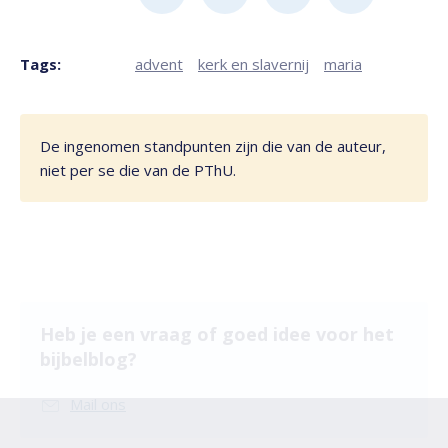
Tags:
advent
kerk en slavernij
maria
De ingenomen standpunten zijn die van de auteur,
niet per se die van de PThU.
Heb je een vraag of goed idee voor het
bijbelblog?
Mail ons