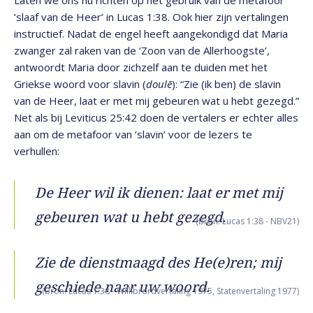
Laten we ons nu richten op het gebruik van de metafoor
‘slaaf van de Heer’ in Lucas 1:38. Ook hier zijn vertalingen
instructief. Nadat de engel heeft aangekondigd dat Maria
zwanger zal raken van de ‘Zoon van de Allerhoogste’,
antwoordt Maria door zichzelf aan te duiden met het
Griekse woord voor slavin (
doulē
): “Zie (ik ben) de slavin
van de Heer, laat er met mij gebeuren wat u hebt gezegd.”
Net als bij Leviticus 25:42 doen de vertalers er echter alles
aan om de metafoor van ‘slavin’ voor de lezers te
verhullen:
De Heer wil ik dienen: laat er met mij
gebeuren wat u hebt gezegd.
(Bron: Lucas 1:38 - NBV21)
Zie de dienstmaagd des He(e)ren; mij
geschiede naar uw woord.
(Bron: Lucas 1:38 - Willibrordvertaling 1975, Statenvertaling 1977)