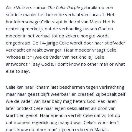
Alice Walkers roman
The Color Purple
gebruikt
op een
subtiele manier het bekende verhaal van Lucas 1. Het
hoofdpersonage Celie stapt in de rol van Maria. Het is
echter opmerkelijk dat de verhouding tussen God en
moeder in het verhaal tot op zekere hoogte wordt
omgedraaid. De 14-jarige Celie wordt door haar stiefvader
verkracht en raakt zwanger. Haar moeder vraagt Celie
‘Whose is it?’ (wie de vader van het kind is). Celie
antwoordt: ‘I say God’s. I don’t know no other man or what
else to say’.
Celie kan haar lichaam niet beschermen tegen verkrachting
maar haar geest blijft weerbaar en creatief. Zij bepaalt zelf
wie de vader van haar baby mag heten: God. Pas jaren
later ontdekt Celie haar eigen seksualiteit als bron van
kracht en genot. Haar vriendin vertelt Celie dat zij tot op
dat moment eigenlijk nog maagd was. Celie’s woorden ‘I
don’t know no other man’ zijn een echo van Maria’s