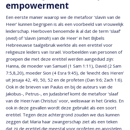
empowerment
Een eerste manier waarop we de metafoor ‘slavin van de
Heer’ kunnen begrijpen is als een voorbeeld van vrouwelijk
leiderschap. Hierboven benoemde ik al dat de term ‘slaaf’
(
eved
) of ‘slavin (
amah
) van de Heer’ in het Bijbels
Hebreeuwse taalgebruik werkte als een eretitel voor
religieuze leiders van Israël. Voorbeelden van personen of
groepen die met deze eretitel werden aangeduid zijn:
Hanna, de moeder van Samuel (1 Sam 1:11), David (2 Sam
7:5,8,20), moeder Sion (4 Esra 9:45), de ‘knecht des Heren’
uit Jesaja 42, 49, 50, 52 en de profeten (Dan 9:6; Zach 1:6).
Ook in de brieven van Paulus en bij de auteurs van de
Jakobus-, Petrus-, en Judasbrief komt de metafoor ‘slaaf
van de Heer/van Christus’ voor, weliswaar in het Grieks. En
ook in deze gevallen wordt deze gebruikt als een soort
eretitel. Tegen deze achtergrond zouden we dus kunnen
zeggen dat Maria haar zwangerschap ziet als een teken
dat zij de eretitel,die meestal voor profeten en apostelen