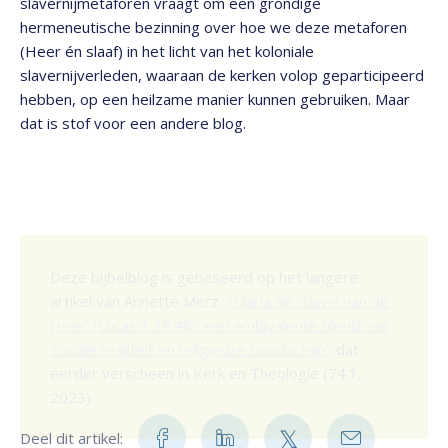
slavernijmetaforen vraagt om een grondige
hermeneutische bezinning over hoe we deze metaforen
(Heer én slaaf) in het licht van het koloniale
slavernijverleden, waaraan de kerken volop geparticipeerd
hebben, op een heilzame manier kunnen gebruiken. Maar
dat is stof voor een andere blog.
Deze bijbelblog is gebaseerd op het langere
artikel van Annette Merz
"Maria als 'slavin van de
Heer' (Lucas 1:38.48): een ambivalente blend van
sociale realiteit en religieuze boodschap"
dat
eerder verscheen in Kerk en Theologie (74.1,
2023).
Deel dit artikel: