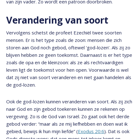
van zijn vader. Zo wordt een patroon doorbroken.
Verandering van soort
Vervolgens schetst de profeet Ezechiël twee soorten
mensen. Er is het type zoals de zoon: mensen die zich
storen aan God noch gebod, oftewel ‘god-lozen’. Als zij zo
blijven hebben ze geen toekomst. Daarnaast is er het type
zoals de opa en de kleinzoon: als ze als rechtvaardigen
leven ligt de toekomst voor hen open. Voorwaarde is wel
dat zij niet van soort veranderen en niet gaan handelen als
de god-lozen.
Ook de god-lozen kunnen veranderen van soort. Als zij zich
naar God en zijn gebod toekeren kunnen ze rekenen op
vergeving. Zo is de God van Israël. Zo gaat ook het derde
gebod verder: “maar als ze mij liefhebben en doen wat ik
gebied, bewijs ik hun mijn liefde” (
Exodus 20:6
). Dat is ook
Gods diepste wens: dat een mens tot inkeer komt en