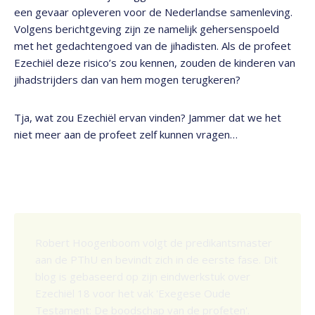
een gevaar opleveren voor de Nederlandse samenleving.
Volgens berichtgeving zijn ze namelijk gehersenspoeld
met het gedachtengoed van de jihadisten. Als de profeet
Ezechiël deze risico’s zou kennen, zouden de kinderen van
jihadstrijders dan van hem mogen terugkeren?
Tja, wat zou Ezechiël ervan vinden? Jammer dat we het
niet meer aan de profeet zelf kunnen vragen…
Robert Hoogenboom volgt de predikantsmaster
aan de PThU en bevindt zich in de eerste fase. Dit
blog is gebaseerd op zijn eindwerkstuk over
Ezechiël 18 voor het vak 'Exegese Oude
Testament: De boodschap van de profeten'.