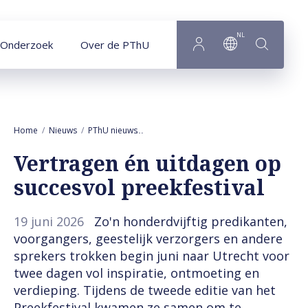
Naar hoofdinhoud
NL
Onderzoek
Over de PThU
Home
Nieuws
PThU nieuws
Vertragen én uitdagen op succesvol pree
Vertragen én uitdagen op
succesvol preekfestival
19 juni 2026
Zo'n honderdvijftig predikanten,
voorgangers, geestelijk verzorgers en andere
sprekers trokken begin juni naar Utrecht voor
twee dagen vol inspiratie, ontmoeting en
verdieping. Tijdens de tweede editie van het
Preekfestival kwamen ze samen om te