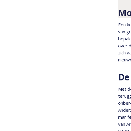
Mo
Een ke
van gr
bepale
over d
zich a
nieuwe
De
Met d
terugg
onbere
Anderz
manife
van Ar
visies