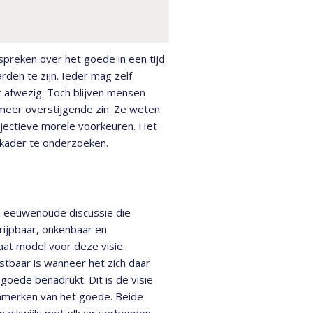
spreken over het goede in een tijd
arden te zijn. Ieder mag zelf
t afwezig. Toch blijven mensen
 meer overstijgende zin. Ze weten
bjectieve morele voorkeuren. Het
e kader te onderzoeken.
n eeuwenoude discussie die
rijpbaar, onkenbaar en
aat model voor deze visie.
stbaar is wanneer het zich daar
goede benadrukt. Dit is de visie
kenmerken van het goede. Beide
en dikwijls met elkaar verbonden.