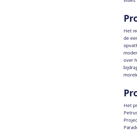
Pr
Het ni
de eer
opvat
modern
over h
bijdra
morele
Pr
Het p
Petrus
Projec
Parad