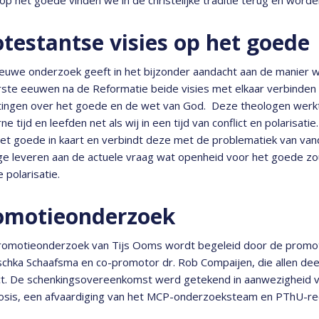
otestantse visies op het goede
euwe onderzoek geeft in het bijzonder aandacht aan de manier 
ste eeuwen na de Reformatie beide visies met elkaar verbinden e
tingen over het goede en de wet van God. Deze theologen werkt
e tijd en leefden net als wij in een tijd van conflict en polarisa
et goede in kaart en verbindt deze met de problematiek van van
ge leveren aan de actuele vraag wat openheid voor het goede z
 polarisatie.
omotieonderzoek
romotieonderzoek van Tijs Ooms wordt begeleid door de promoto
chka Schaafsma en co-promotor dr. Rob Compaijen, die allen de
t. De schenkingsovereenkomst werd getekend in aanwezigheid va
osis, een afvaardiging van het MCP-onderzoeksteam en PThU-rec