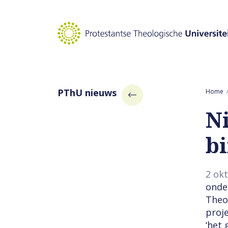
Naar hoofdinhoud
PThU nieuws
Home
N
b
2 ok
onde
Theo
proj
‘het