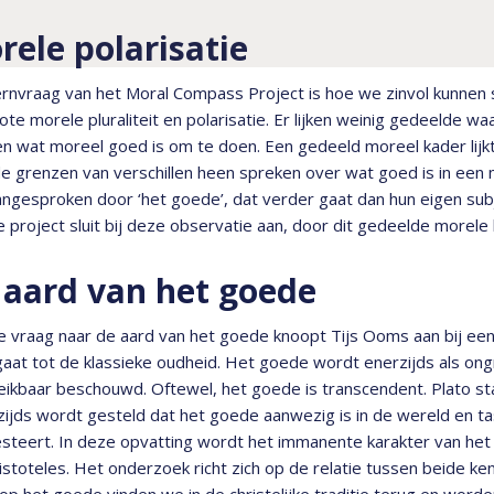
rele polarisatie
rnvraag van het Moral Compass Project is hoe we zinvol kunnen 
ote morele pluraliteit en polarisatie. Er lijken weinig gedeelde wa
n wat moreel goed is om te doen. Een gedeeld moreel kader lijk
e grenzen van verschillen heen spreken over wat goed is in een
angesproken door ‘het goede’, dat verder gaat dan hun eigen su
 project sluit bij deze observatie aan, door dit gedeelde morel
 aard van het goede
e vraag naar de aard van het goede knoopt Tijs Ooms aan bij ee
aat tot de klassieke oudheid. Het goede wordt enerzijds als ong
ikbaar beschouwd. Oftewel, het goede is transcendent. Plato st
ijds wordt gesteld dat het goede aanwezig is in de wereld en ta
steert. In deze opvatting wordt het immanente karakter van het 
istoteles. Het onderzoek richt zich op de relatie tussen beide 
 op het goede vinden we in de christelijke traditie terug en word