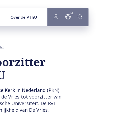
NL
Over de PThU
ThU
oorzitter
U
se Kerk in Nederland (PKN)
de Vries tot voorzitter van
sche Universiteit. De RvT
ijkheid van De Vries.