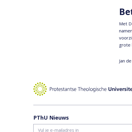
Be
Met De
namens
voorzi
grote 
Jan de
PThU Nieuws