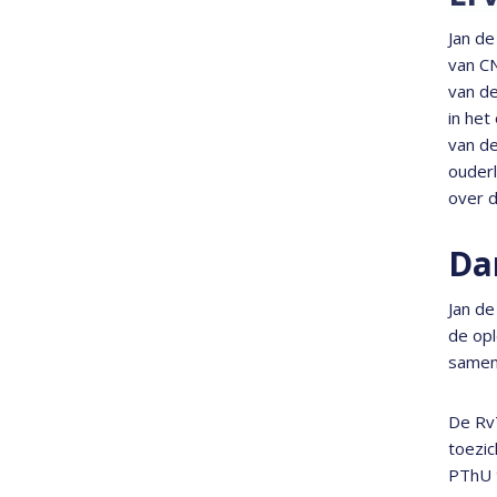
Jan de
van CN
van de
in het
van de
ouderl
over d
Da
Jan de
de opl
samenw
De RvT
toezic
PThU 