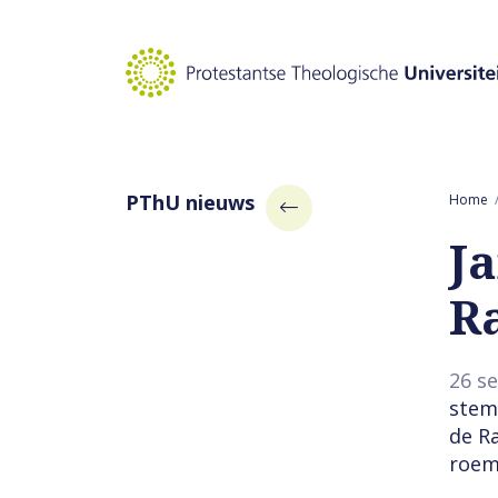
Naar hoofdinhoud
PThU nieuws
Home
Ja
R
26 s
stem
de R
roem