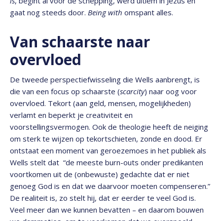
is
, begint al voor de schepping, werd ultiem in Jezus en
gaat nog steeds door.
Being with
omspant alles.
Van schaarste naar
overvloed
De tweede perspectiefwisseling die Wells aanbrengt, is
die van een focus op schaarste (
scarcity
) naar oog voor
overvloed. Tekort (aan geld, mensen, mogelijkheden)
verlamt en beperkt je creativiteit en
voorstellingsvermogen. Ook de theologie heeft de neiging
om sterk te wijzen op tekortschieten, zonde en dood. Er
ontstaat een moment van geroezemoes in het publiek als
Wells stelt dat “de meeste burn-outs onder predikanten
voortkomen uit de (onbewuste) gedachte dat er niet
genoeg God is en dat we daarvoor moeten compenseren.”
De realiteit is, zo stelt hij, dat er eerder te veel God is.
Veel meer dan we kunnen bevatten – en daarom bouwen