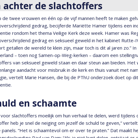
 achter de slachtoffers
p de twee vrouwen en één op de vijf mannen heeft te maken ge
overschrijdend gedrag, becijferde Mariëtte Hamer tijdens een 
rentie rondom het thema Veilige Kerk deze week. Hamer was Re
verschrijdend gedrag en seksueel geweld in het kabinet Rutte-I
ort getallen de wereld te klein zijn, maar toch is dit al jaren zo.
derland – toen nog Samen-op-Weg-kerken – daarom een stellingn
offers van seksueel geweld staan en daar steun aan bieden. Het
enlange aandacht voor misbruik in de kerk en thuis vanuit met na
gie, vertelt Marie Hansen, die bij de PThU onderzoek doet op dit g
entie.
huld en schaamte
 voor slachtoffers moeilijk om hun verhaal te delen, werd tijdens d
offer heb je snel de neiging om jezelf de schuld te geven,” vertel
 panels. “Het is schaamtevol om er over te praten.” Dat maakt 
ngsdeskundige Paul van Dam: “Als je niet kunt delen, ontstaat er 