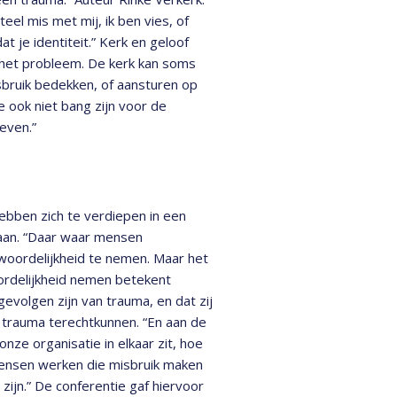
eel mis met mij, ik ben vies, of
t je identiteit.” Kerk en geloof
n het probleem. De kerk kan soms
sbruik bedekken, of aansturen op
je ook niet bang zijn voor de
even.”
ebben zich te verdiepen in een
aan. “Daar waar mensen
woordelijkheid te nemen. Maar het
oordelijkheid nemen betekent
volgen zijn van trauma, en dat zij
rauma terechtkunnen. “En aan de
onze organisatie in elkaar zit, hoe
mensen werken die misbruik maken
 zijn.” De conferentie gaf hiervoor