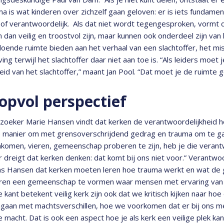
a is wat kinderen over zichzelf gaan geloven: er is iets fundament
 of verantwoordelijk. Als dat niet wordt tegengesproken, vormt da
 dan veilig en troostvol zijn, maar kunnen ook onderdeel zijn va
oende ruimte bieden aan het verhaal van een slachtoffer, het mi
ing terwijl het slachtoffer daar niet aan toe is. “Als leiders moet 
id van het slachtoffer,” maant Jan Pool. “Dat moet je de ruimte g
opvol perspectief
oeker Marie Hansen vindt dat kerken de verantwoordelijkheid h
 manier om met grensoverschrijdend gedrag en trauma om te g
omen, vieren, gemeenschap proberen te zijn, heb je die verant
 dreigt dat kerken denken: dat komt bij ons niet voor.” Verantw
s Hansen dat kerken moeten leren hoe trauma werkt en wat de ge
ren een gemeenschap te vormen waar mensen met ervaring van t
 kant betekent veilig kerk zijn ook dat we kritisch kijken naar hoe 
mgaan met machtsverschillen, hoe we voorkomen dat er bij ons 
e macht. Dat is ook een aspect hoe je als kerk een veilige plek kan