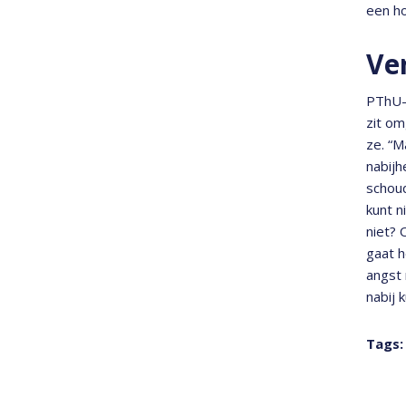
een h
Ve
PThU-
zit om
ze. “M
nabijh
schoud
kunt n
niet? 
gaat h
angst 
nabij 
Tags: