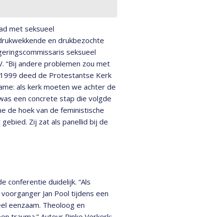
had met seksueel
indrukwekkende en drukbezochte
geringscommissaris seksueel
V. “Bij andere problemen zou met
” In 1999 deed de Protestantse Kerk
ame: als kerk moeten we achter de
 was een concrete stap die volgde
me de hoek van de feministische
ebied. Zij zat als panellid bij de
e conferentie duidelijk. “Als
t voorganger Jan Pool tijdens een
heel eenzaam. Theoloog en
een trauma.” Auteur Rinke Verkerk: