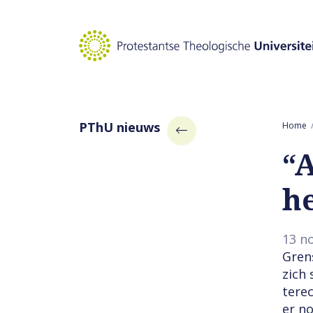
Naar hoofdinhoud
PThU nieuws
Home
“A
h
13 n
Grens
zich 
terec
er n