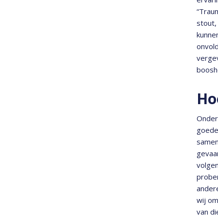
“Traum
stout,
kunnen
onvold
vergev
booshe
Ho
Onderz
goede
samenk
gevaar
volgen
probe
andere
wij o
van di