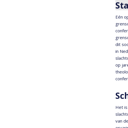
Sta
Eén o
grens
confe
grenso
dit so
in Ne
slacht
op jar
theolo
confer
Sc
Het is
slacht
van de
ervari