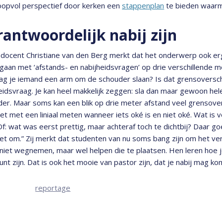
oopvol perspectief door kerken een
stappenplan
te bieden waarme
rantwoordelijk nabij zijn
docent Christiane van den Berg merkt dat het onderwerp ook er
gaan met ‘afstands- en nabijheidsvragen’ op drie verschillende m
ag je iemand een arm om de schouder slaan? Is dat grensoversch
eidsvraag. Je kan heel makkelijk zeggen: sla dan maar gewoon 
er. Maar soms kan een blik op drie meter afstand veel grensover
iet met een liniaal meten wanneer iets oké is en niet oké. Wat is 
Of: wat was eerst prettig, maar achteraf toch te dichtbij? Daar 
et om.” Zij merkt dat studenten van nu soms bang zijn om het ve
niet wegnemen, maar wel helpen die te plaatsen. Hen leren hoe 
kunt zijn. Dat is ook het mooie van pastor zijn, dat je nabij mag k
reportage