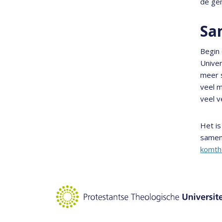
de gem
Sa
Begin 
Unive
meer s
veel m
veel v
Het is
samen
komth