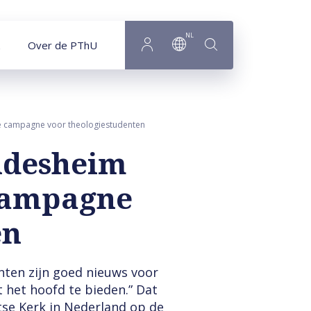
NL
Over de PThU
e campagne voor theologiestudenten
ndesheim
 campagne
en
nten zijn goed nieuws voor
 het hoofd te bieden.” Dat
tse Kerk in Nederland op de