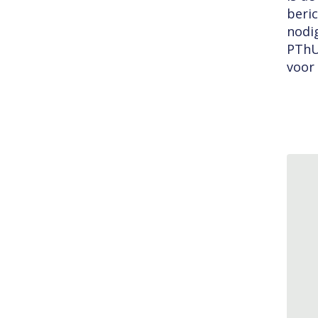
beric
nodi
PThU
voor