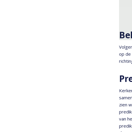
Be
Volgen
op de 
richti
Pr
Kerken
samenl
zien w
predik
van he
predik