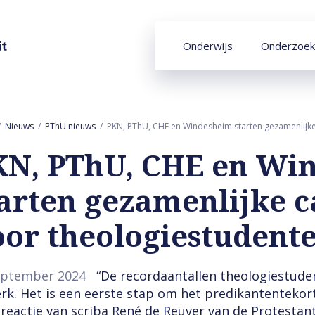
Onderwijs
Onderzoek
Nieuws
PThU nieuws
PKN, PThU, CHE en Windesheim starten gezamenlijk
KN, PThU, CHE en Wi
tarten gezamenlijke
oor theologiestudent
eptember 2024
“De recordaantallen theologiestude
erk. Het is een eerste stap om het predikantentekort
e reactie van scriba René de Reuver van de Protestan