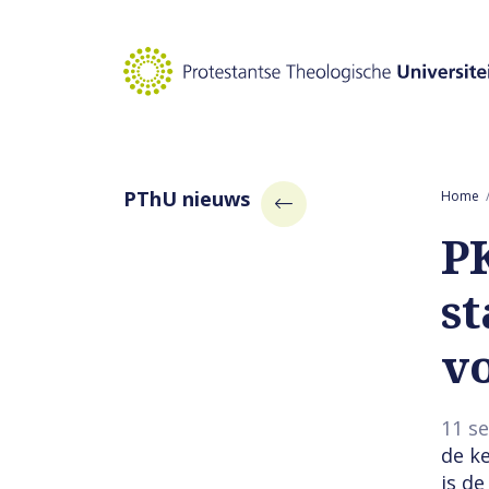
Naar hoofdinhoud
PThU nieuws
Home
P
s
v
11 s
de k
is d