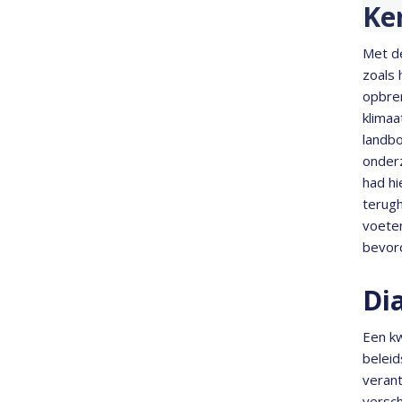
Ke
Met de
zoals 
opbren
klimaa
landb
onder
had hi
terugh
voeten
bevord
Di
Een kw
belei
verant
versch