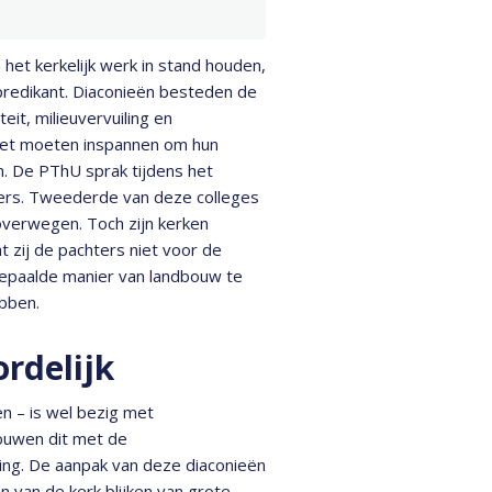
et kerkelijk werk in stand houden,
predikant. Diaconieën besteden de
it, milieuvervuiling en
 niet moeten inspannen om hun
. De PThU sprak tijdens het
ters. Tweederde van deze colleges
 overwegen. Toch zijn kerken
 zij de pachters niet voor de
 bepaalde manier van landbouw te
ebben.
rdelijk
n – is wel bezig met
ouwen dit met de
ing. De aanpak van deze diaconieën
n van de kerk blijken van grote