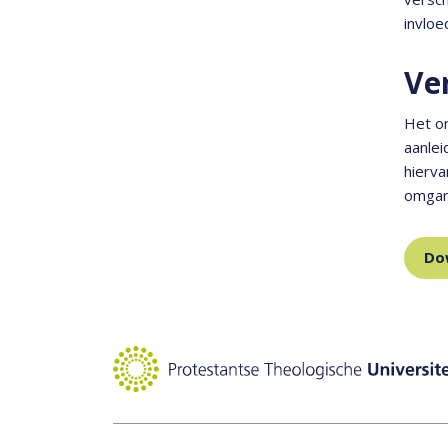
invloe
Ve
Het o
aanlei
hierv
omgang
Do