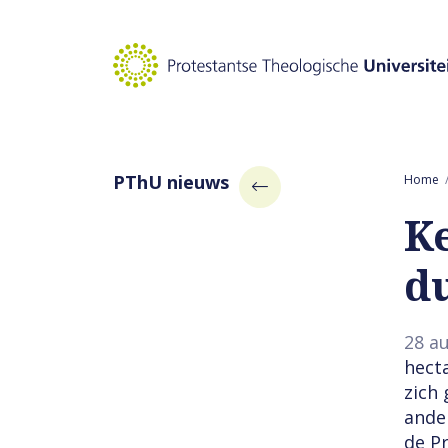
Naar hoofdinhoud
PThU nieuws
Home
K
d
28 a
hect
zich
ander
de P