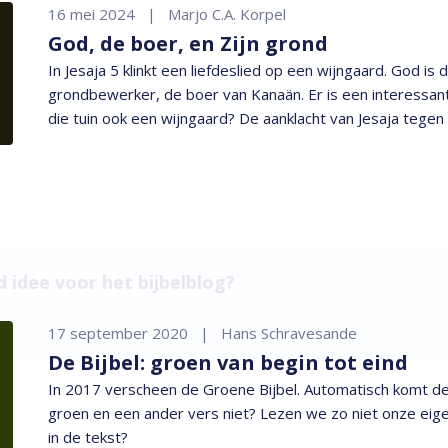
16 mei 2024
Marjo C.A. Korpel
God, de boer, en Zijn grond
In Jesaja 5 klinkt een liefdeslied op een wijngaard. God is
grondbewerker, de boer van Kanaän. Er is een interessant
die tuin ook een wijngaard? De aanklacht van Jesaja teg
land van de grondbewerker is dan verrassend actueel.
 idee voor het bijbelblog?
17 september 2020
Hans Schravesande
De Bijbel: groen van begin tot eind
In 2017 verscheen de Groene Bijbel. Automatisch komt de
groen en een ander vers niet? Lezen we zo niet onze eige
in de tekst?