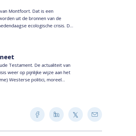
van Montfoort. Dat is een
 worden uit de bronnen van de
e hedendaagse ecologische crisis. De
ter zelf laat zien is ze niet de
 ook wel duidelijk worden. Er zal
l te betrekken bij de
Daarna zal opnieuw geput worden
aneet
ude Testament. De actualiteit van
sis weer op pijnlijke wijze aan het
ame) Westerse politici, moreel
de zon.