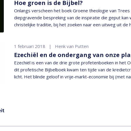
Hoe groen is de Bijbel?
Onlangs verscheen het boek Groene theologie van Trees 
diepgravende bespreking van de inspiratie die geput kan
christelijke traditie, bij het zoeken naar een uitweg uit d
Bijbel speelt daarbij terecht een grote rol. Zoals de schrijfs
eerste die zich op dit terrein begeeft. In deze blog zal dat
eerst iets gezegd worden over eerdere pogingen de Bijbe
1 februari 2018
Henk van Putten
hedendaagse discussies over de omgang met de natuur. 
Ezechiël en de ondergang van onze pl
uit de belangrijke bron van het Oude Testament.
Ezechiël is een van de drie grote profetenboeken in het O
dit profetische Bijbelboek kwam ten tijde van de kredietcri
licht. Het blinde geloof in vrije-markt-economie bij (met n
verval bij neoliberale machthebbers… niets nieuws onder 