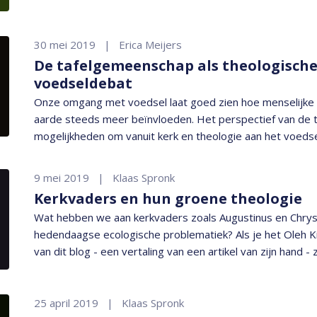
30 mei 2019
Erica Meijers
De tafelgemeenschap als theologische
voedseldebat
Onze omgang met voedsel laat goed zien hoe menselijk
aarde steeds meer beïnvloeden. Het perspectief van de 
mogelijkheden om vanuit kerk en theologie aan het voedse
9 mei 2019
Klaas Spronk
Kerkvaders en hun groene theologie
Wat hebben we aan kerkvaders zoals Augustinus en Chry
hedendaagse ecologische problematiek? Als je het Oleh Kin
van dit blog - een vertaling van een artikel van zijn hand - z
eens zijn dat de kerkvaderlijke adviezen nog steeds of op
25 april 2019
Klaas Spronk