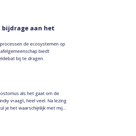
 bijdrage aan het
e processen de ecosystemen op
tafelgemeenschap biedt
ldebat bij te dragen.
sostomus als het gaat om de
diy vraagt, heel veel. Na lezing
ul je het waarschijnlijk met mij
nieuw het navolgen waard zijn.