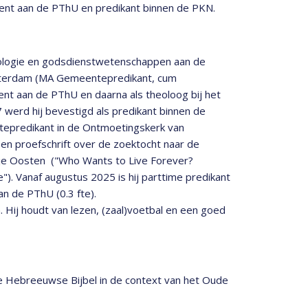
ment aan de PThU en predikant binnen de PKN.
eologie en godsdienstwetenschappen aan de
msterdam (MA Gemeentepredikant, cum
ent aan de PThU en daarna als theoloog bij het
werd hij bevestigd als predikant binnen de
ntepredikant in de Ontmoetingskerk van
n proefschrift over de zoektocht naar de
ije Oosten ("Who Wants to Live Forever?
"). Vanaf augustus 2025 is hij parttime predikant
an de PThU (0.3 fte).
 Hij houdt van lezen, (zaal)voetbal en een goed
 Hebreeuwse Bijbel in de context van het Oude