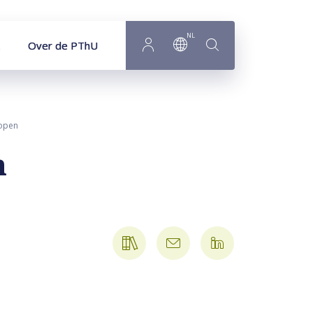
NL
Over de PThU
oopen
n