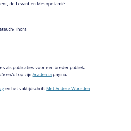
ament, de Levant en Mesopotamië
tateuch/Thora
s als publicaties voor een breder publiek.
ite
en/of op zijn
Academia
pagina.
log
en het vaktijdschrift
Met Andere Woorden