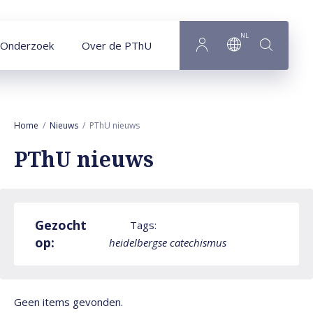
Naar hoofdinhoud
NL
Onderzoek
Over de PThU
Home
Nieuws
PThU nieuws
PThU nieuws
Gezocht
Tags:
op:
heidelbergse catechismus
Geen items gevonden.